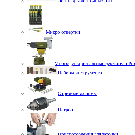
Ленты для ленточных пил
Микро-отвертки
Многофункциональные держатели Pro
Наборы инструмента
Отрезные машины
Патроны
Приспособления для заточки