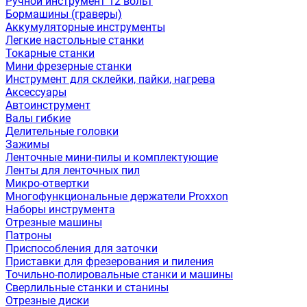
Ручной инструмент 12 вольт
Бормашины (граверы)
Аккумуляторные инструменты
Легкие настольные станки
Токарные станки
Мини фрезерные станки
Инструмент для склейки, пайки, нагрева
Аксессуары
Автоинструмент
Валы гибкие
Делительные головки
Зажимы
Ленточные мини-пилы и комплектующие
Ленты для ленточных пил
Микро-отвертки
Многофункциональные держатели Proxxon
Наборы инструмента
Отрезные машины
Патроны
Приспособления для заточки
Приставки для фрезерования и пиления
Точильно-полировальные станки и машины
Сверлильные станки и станины
Отрезные диски