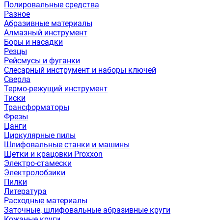
Полировальные средства
Разное
Абразивные материалы
Алмазный инструмент
Боры и насадки
Резцы
Рейсмусы и фуганки
Слесарный инструмент и наборы ключей
Сверла
Термо-режущий инструмент
Тиски
Трансформаторы
Фрезы
Цанги
Циркулярные пилы
Шлифовальные станки и машины
Щетки и крацовки Proxxon
Электро-стамески
Электролобзики
Пилки
Литература
Расходные материалы
Заточные, шлифовальные абразивные круги
Кожаные круги