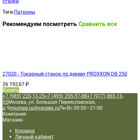
станки
Теги:
Патроны
Рекомендуем посмотреть
Сравнить все
27020 - Токарный станок по дереву PROXXON DB 250
26 192,67
₽
Купить
+7 (985) 220-13-25
+7 (495) 295-57-88
+7 (977) 865-13-
55
Москва, ул. Большая Переяславская,
д.9
micmag.ru@yandex.ru
Пн-Вс 09:00—21:00
Компания
Магазин
Корзина
Личный кабинет