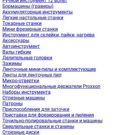
Ручной инструмент 12 вольт
Бормашины (граверы)
Аккумуляторные инструменты
Легкие настольные станки
Токарные станки
Мини фрезерные станки
Инструмент для склейки, пайки, нагрева
Аксессуары
Автоинструмент
Валы гибкие
Делительные головки
Зажимы
Ленточные мини-пилы и комплектующие
Ленты для ленточных пил
Микро-отвертки
Многофункциональные держатели Proxxon
Наборы инструмента
Отрезные машины
Патроны
Приспособления для заточки
Приставки для фрезерования и пиления
Точильно-полировальные станки и машины
Сверлильные станки и станины
Отрезные диски