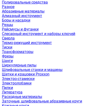
Полировальные средства
Разное
Абразивные материалы
Алмазный инструмент
Боры и насадки
Резцы
Рейсмусы и фуганки
Слесарный инструмент и наборы ключей
Сверла
Термо-режущий инструмент
Тиски
Трансформаторы
Фрезы
Цанги
Циркулярные пилы
Шлифовальные станки и машины
Щетки и крацовки Proxxon
Электро-стамески
Электролобзики
Пилки
Литература
Расходные материалы
Заточные, шлифовальные абразивные круги
Кожаные круги