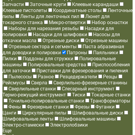
Запчасти
Заточные круги
Клеевые карандаши
Клеевые пистолеты
Координатные столы
Ленточные
пилы
Ленты для ленточных пил
Люнет для
токарного станка
Микро-отвертки
Набор оснастки
Наборы для нарезания резьбы
Насадки для
полировки
Насадки для шлифовки
Насосы для
откачки масла
Отрезные диски
Отрезные машины
Отрезные сектора и сегменты
Паста абразивная
для доводки и полировки
Патроны
Паяльники
Пилки
Поддоны для стружки
Полировальные
машины
Полировальные средства
Приспособления
для заточки
Приставки для фрезерования и пиления
Пылесосы
Разное
Резцедержатели
Резцы
Рейсмусы
Сверла
Сверлильно-фрезерные станины
Сверлильные станки
Слесарный инструмент
Термо-режущий инструмент
Тиски
Токарные станки
Точильно-полировальные станки
Трансформаторы
Фены
Фрезерные станки
Фрезы
Фуганки
Цанги
Циркулярные пилы
Шлифовальные диски
Шлифовальные ленты
Шлифовальные машины
Электро-стамески
Электролобзики
Еще