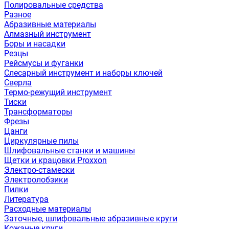
Полировальные средства
Разное
Абразивные материалы
Алмазный инструмент
Боры и насадки
Резцы
Рейсмусы и фуганки
Слесарный инструмент и наборы ключей
Сверла
Термо-режущий инструмент
Тиски
Трансформаторы
Фрезы
Цанги
Циркулярные пилы
Шлифовальные станки и машины
Щетки и крацовки Proxxon
Электро-стамески
Электролобзики
Пилки
Литература
Расходные материалы
Заточные, шлифовальные абразивные круги
Кожаные круги