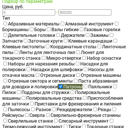
Подбор по параметрам
Цена, руб.
—
Тип
Абразивные материалы
Алмазный инструмент
Бормашины
Боры
Валы гибкие
Газовые горелки
Делительные головки
Держатели
Зажимы
Запчасти
Заточные круги
Клеевые карандаши
Клеевые пистолеты
Координатные столы
Ленточные
пилы
Ленты для ленточных пил
Люнет для
токарного станка
Микро-отвертки
Набор оснастки
Наборы для нарезания резьбы
Насадки для
полировки
Насадки для шлифовки
Насосы для
откачки масла
Отрезные диски
Отрезные машины
Отрезные сектора и сегменты
Паста абразивная
для доводки и полировки
Патроны
Паяльники
Пилки
Поддоны для стружки
Полировальные
машины
Полировальные средства
Приспособления
для заточки
Приставки для фрезерования и пиления
Пылесосы
Разное
Резцедержатели
Резцы
Рейсмусы
Сверла
Сверлильно-фрезерные станины
Сверлильные станки
Слесарный инструмент
Термо-режущий инструмент
Тиски
Токарные станки