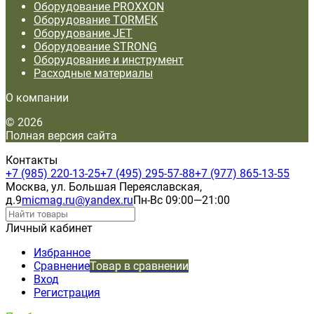
Оборудование PROXXON
Оборудование TORMEK
Оборудование JET
Оборудование STRONG
Оборудование и инструмент
Расходные материалы
О компании
© 2026
Полная версия сайта
Контакты
+7 (985) 220-13-25
+7 (495) 295-57-88
+7 (977) 865-13-55
Москва, ул. Большая Переяславская,
д.9
micmag.ru@yandex.ru
Пн-Вс 09:00—21:00
Личный кабинет
Избранное
Сравнение
Товар в сравнении
Вход
Регистрация