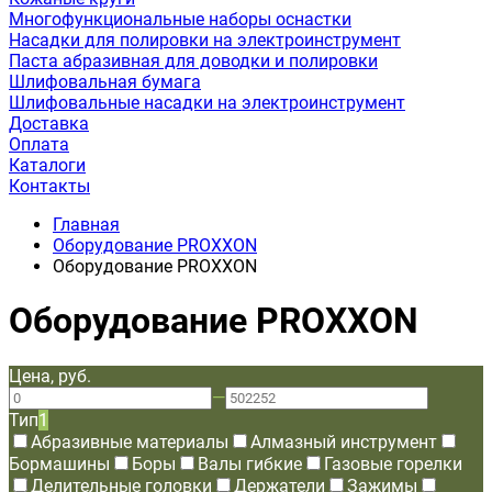
Многофункциональные наборы оснастки
Насадки для полировки на электроинструмент
Паста абразивная для доводки и полировки
Шлифовальная бумага
Шлифовальные насадки на электроинструмент
Доставка
Оплата
Каталоги
Контакты
Главная
Оборудование PROXXON
Оборудование PROXXON
Оборудование PROXXON
Цена, руб.
—
Тип
1
Абразивные материалы
Алмазный инструмент
Бормашины
Боры
Валы гибкие
Газовые горелки
Делительные головки
Держатели
Зажимы