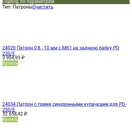
Подбор по параметрам
Тип:
Патроны
Очистить
24020 Патрон 0,8 - 10 мм с МК1 на заднюю бабку PD
230/E
3 954,93
₽
Купить
24034 Патрон с тремя синхронными кулачками для PD-
250/E
32 658,42
₽
Купить