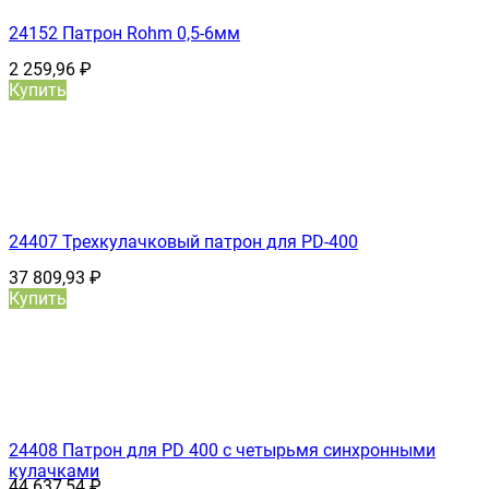
24152 Патрон Rohm 0,5-6мм
2 259,96
₽
Купить
24407 Трехкулачковый патрон для PD-400
37 809,93
₽
Купить
24408 Патрон для PD 400 с четырьмя синхронными
кулачками
44 637,54
₽