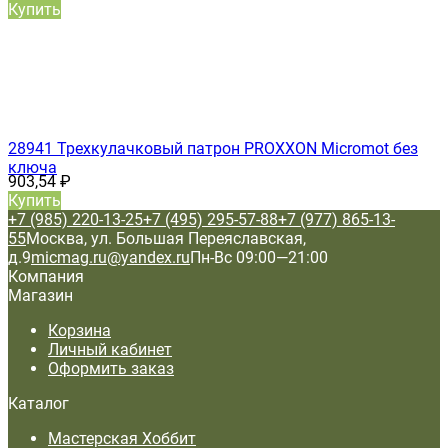
Купить
28941 Трехкулачковый патрон PROXXON Micromot без
ключа
903,54
₽
Купить
+7 (985) 220-13-25
+7 (495) 295-57-88
+7 (977) 865-13-
55
Москва, ул. Большая Переяславская,
д.9
micmag.ru@yandex.ru
Пн-Вс 09:00—21:00
Компания
Магазин
Корзина
Личный кабинет
Оформить заказ
Каталог
Мастерская Хоббит