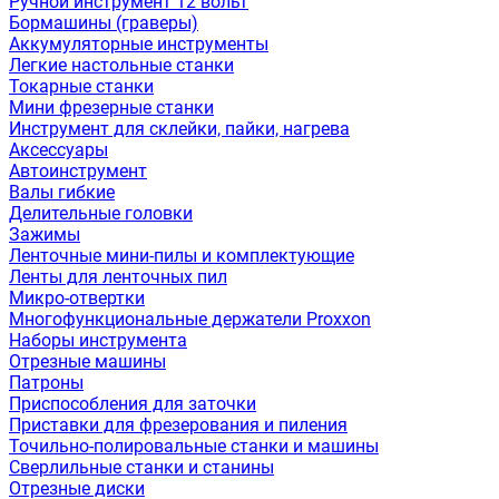
Ручной инструмент 12 вольт
Бормашины (граверы)
Аккумуляторные инструменты
Легкие настольные станки
Токарные станки
Мини фрезерные станки
Инструмент для склейки, пайки, нагрева
Аксессуары
Автоинструмент
Валы гибкие
Делительные головки
Зажимы
Ленточные мини-пилы и комплектующие
Ленты для ленточных пил
Микро-отвертки
Многофункциональные держатели Proxxon
Наборы инструмента
Отрезные машины
Патроны
Приспособления для заточки
Приставки для фрезерования и пиления
Точильно-полировальные станки и машины
Сверлильные станки и станины
Отрезные диски