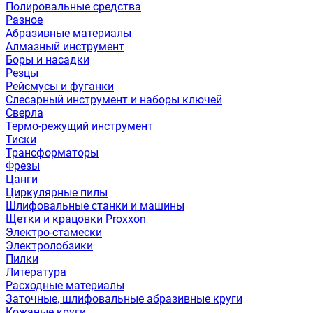
Полировальные средства
Разное
Абразивные материалы
Алмазный инструмент
Боры и насадки
Резцы
Рейсмусы и фуганки
Слесарный инструмент и наборы ключей
Сверла
Термо-режущий инструмент
Тиски
Трансформаторы
Фрезы
Цанги
Циркулярные пилы
Шлифовальные станки и машины
Щетки и крацовки Proxxon
Электро-стамески
Электролобзики
Пилки
Литература
Расходные материалы
Заточные, шлифовальные абразивные круги
Кожаные круги