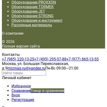
Оборудование PROXXON
Оборудование TORMEK
Оборудование JET
Оборудование STRONG
Оборудование и инструмент
Расходные материалы
О компании
© 2026
Полная версия сайта
Контакты
+7 (985) 220-13-25
+7 (495) 295-57-88
+7 (977) 865-13-55
Москва, ул. Большая Переяславская,
д.9
micmag.ru@yandex.ru
Пн-Вс 09:00—21:00
Личный кабинет
Избранное
Сравнение
Товар в сравнении
Вход
Регистрация