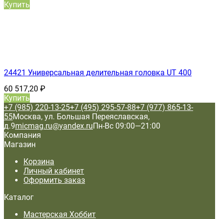
Купить
24421 Универсальная делительная головка UT 400
60 517,20
₽
Купить
+7 (985) 220-13-25
+7 (495) 295-57-88
+7 (977) 865-13-
55
Москва, ул. Большая Переяславская,
д.9
micmag.ru@yandex.ru
Пн-Вс 09:00—21:00
Компания
Магазин
Корзина
Личный кабинет
Оформить заказ
Каталог
Мастерская Хоббит