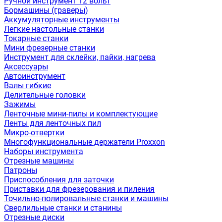
Ручной инструмент 12 вольт
Бормашины (граверы)
Аккумуляторные инструменты
Легкие настольные станки
Токарные станки
Мини фрезерные станки
Инструмент для склейки, пайки, нагрева
Аксессуары
Автоинструмент
Валы гибкие
Делительные головки
Зажимы
Ленточные мини-пилы и комплектующие
Ленты для ленточных пил
Микро-отвертки
Многофункциональные держатели Proxxon
Наборы инструмента
Отрезные машины
Патроны
Приспособления для заточки
Приставки для фрезерования и пиления
Точильно-полировальные станки и машины
Сверлильные станки и станины
Отрезные диски