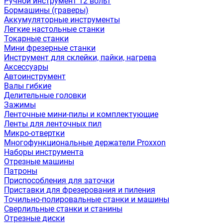
Ручной инструмент 12 вольт
Бормашины (граверы)
Аккумуляторные инструменты
Легкие настольные станки
Токарные станки
Мини фрезерные станки
Инструмент для склейки, пайки, нагрева
Аксессуары
Автоинструмент
Валы гибкие
Делительные головки
Зажимы
Ленточные мини-пилы и комплектующие
Ленты для ленточных пил
Микро-отвертки
Многофункциональные держатели Proxxon
Наборы инструмента
Отрезные машины
Патроны
Приспособления для заточки
Приставки для фрезерования и пиления
Точильно-полировальные станки и машины
Сверлильные станки и станины
Отрезные диски