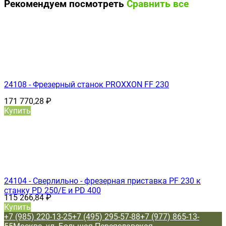
Рекомендуем посмотреть
Сравнить все
24108 - Фрезерный станок PROXXON FF 230
171 770,28
₽
Купить
24104 - Сверлильно - фрезерная приставка PF 230 к
станку PD 250/E и PD 400
115 266,84
₽
Купить
+7 (985) 220-13-25
+7 (495) 295-57-88
+7 (977) 865-13-