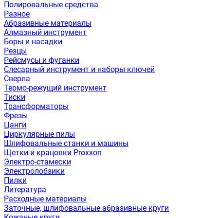
Полировальные средства
Разное
Абразивные материалы
Алмазный инструмент
Боры и насадки
Резцы
Рейсмусы и фуганки
Слесарный инструмент и наборы ключей
Сверла
Термо-режущий инструмент
Тиски
Трансформаторы
Фрезы
Цанги
Циркулярные пилы
Шлифовальные станки и машины
Щетки и крацовки Proxxon
Электро-стамески
Электролобзики
Пилки
Литература
Расходные материалы
Заточные, шлифовальные абразивные круги
Кожаные круги