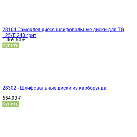
28164 Самоклеящиеся шлифовальные диски для TG
125/E 240 грит
1 469,64
₽
Купить
28302 - Шлифовальные диски из карборунда
654,90
₽
Купить