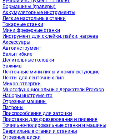
Ручной инструмент 12 вольт
Бормашины (граверы)
Аккумуляторные инструменты
Легкие настольные станки
Токарные станки
Мини фрезерные станки
Инструмент для склейки, пайки, нагрева
Аксессуары
Автоинструмент
Валы гибкие
Делительные головки
Зажимы
Ленточные мини-пилы и комплектующие
Ленты для ленточных пил
Микро-отвертки
Многофункциональные держатели Proxxon
Наборы инструмента
Отрезные машины
Патроны
Приспособления для заточки
Приставки для фрезерования и пиления
Точильно-полировальные станки и машины
Сверлильные станки и станины
Отрезные диски