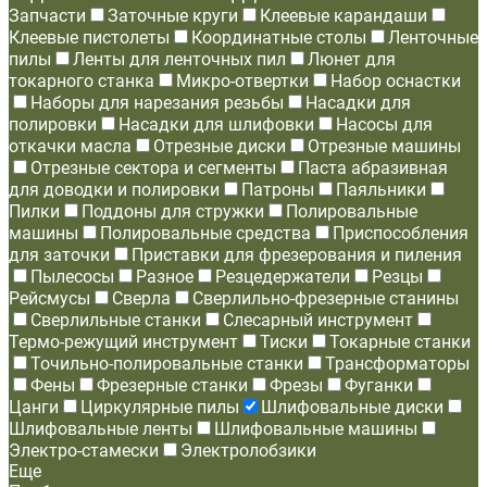
Запчасти
Заточные круги
Клеевые карандаши
Клеевые пистолеты
Координатные столы
Ленточные
пилы
Ленты для ленточных пил
Люнет для
токарного станка
Микро-отвертки
Набор оснастки
Наборы для нарезания резьбы
Насадки для
полировки
Насадки для шлифовки
Насосы для
откачки масла
Отрезные диски
Отрезные машины
Отрезные сектора и сегменты
Паста абразивная
для доводки и полировки
Патроны
Паяльники
Пилки
Поддоны для стружки
Полировальные
машины
Полировальные средства
Приспособления
для заточки
Приставки для фрезерования и пиления
Пылесосы
Разное
Резцедержатели
Резцы
Рейсмусы
Сверла
Сверлильно-фрезерные станины
Сверлильные станки
Слесарный инструмент
Термо-режущий инструмент
Тиски
Токарные станки
Точильно-полировальные станки
Трансформаторы
Фены
Фрезерные станки
Фрезы
Фуганки
Цанги
Циркулярные пилы
Шлифовальные диски
Шлифовальные ленты
Шлифовальные машины
Электро-стамески
Электролобзики
Еще