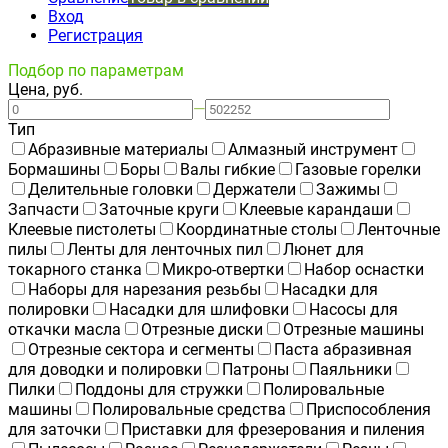
Вход
Регистрация
Подбор по параметрам
Цена, руб.
—
Тип
Абразивные материалы
Алмазный инструмент
Бормашины
Боры
Валы гибкие
Газовые горелки
Делительные головки
Держатели
Зажимы
Запчасти
Заточные круги
Клеевые карандаши
Клеевые пистолеты
Координатные столы
Ленточные
пилы
Ленты для ленточных пил
Люнет для
токарного станка
Микро-отвертки
Набор оснастки
Наборы для нарезания резьбы
Насадки для
полировки
Насадки для шлифовки
Насосы для
откачки масла
Отрезные диски
Отрезные машины
Отрезные сектора и сегменты
Паста абразивная
для доводки и полировки
Патроны
Паяльники
Пилки
Поддоны для стружки
Полировальные
машины
Полировальные средства
Приспособления
для заточки
Приставки для фрезерования и пиления