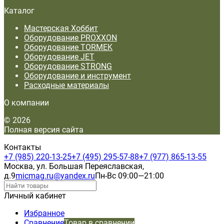
Каталог
Мастерская Хоббит
Оборудование PROXXON
Оборудование TORMEK
Оборудование JET
Оборудование STRONG
Оборудование и инструмент
Расходные материалы
О компании
© 2026
Полная версия сайта
Контакты
+7 (985) 220-13-25
+7 (495) 295-57-88
+7 (977) 865-13-55
Москва, ул. Большая Переяславская,
д.9
micmag.ru@yandex.ru
Пн-Вс 09:00—21:00
Личный кабинет
Избранное
Сравнение
Товар в сравнении