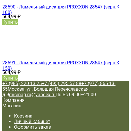
28590 - Ламельный диск для PROXXON 28547 (зерн.К
100)
564,99
₽
Купить
28591 - Ламельный диск для PROXXON 28547 (зерн.К
150)
564,99
₽
Купить
+7 (985) 220-13-25
+7 (495) 295-57-88
+7 (977) 865-13-
55
Москва, ул. Большая Переяславская,
д.9
micmag.ru@yandex.ru
Пн-Вс 09:00—21:00
Компания
Магазин
Корзина
Личный кабинет
Оформить заказ