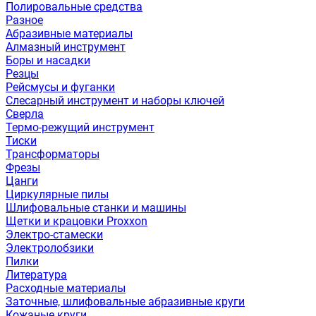
Полировальные средства
Разное
Абразивные материалы
Алмазный инструмент
Боры и насадки
Резцы
Рейсмусы и фуганки
Слесарный инструмент и наборы ключей
Сверла
Термо-режущий инструмент
Тиски
Трансформаторы
Фрезы
Цанги
Циркулярные пилы
Шлифовальные станки и машины
Щетки и крацовки Proxxon
Электро-стамески
Электролобзики
Пилки
Литература
Расходные материалы
Заточные, шлифовальные абразивные круги
Кожаные круги