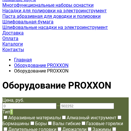
Многофункциональные наборы оснастки
Насадки для полировки на электроинструмент
Паста абразивная для доводки и полировки
Шлифовальная бумага
Шлифовальные насадки на электроинструмент
Доставка
Оплата
Каталоги
Контакты
Главная
Оборудование PROXXON
Оборудование PROXXON
Оборудование PROXXON
Цена, руб.
—
Тип
1
Абразивные материалы
Алмазный инструмент
Бормашины
Боры
Валы гибкие
Газовые горелки
Делительные головки
Держатели
Зажимы