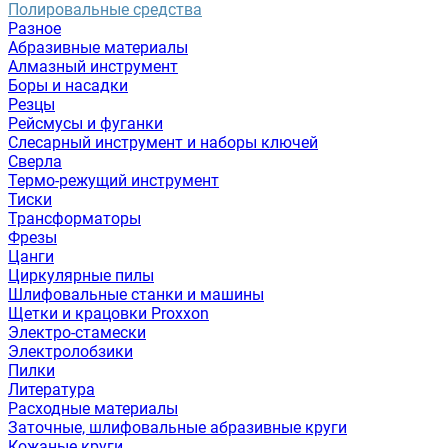
Полировальные средства
Разное
Абразивные материалы
Алмазный инструмент
Боры и насадки
Резцы
Рейсмусы и фуганки
Слесарный инструмент и наборы ключей
Сверла
Термо-режущий инструмент
Тиски
Трансформаторы
Фрезы
Цанги
Циркулярные пилы
Шлифовальные станки и машины
Щетки и крацовки Proxxon
Электро-стамески
Электролобзики
Пилки
Литература
Расходные материалы
Заточные, шлифовальные абразивные круги
Кожаные круги