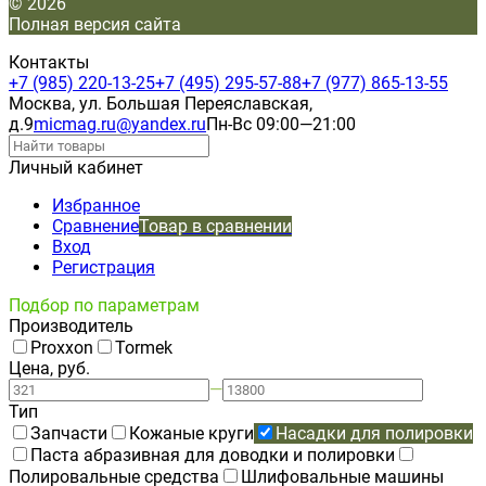
© 2026
Полная версия сайта
Контакты
+7 (985) 220-13-25
+7 (495) 295-57-88
+7 (977) 865-13-55
Москва, ул. Большая Переяславская,
д.9
micmag.ru@yandex.ru
Пн-Вс 09:00—21:00
Личный кабинет
Избранное
Сравнение
Товар в сравнении
Вход
Регистрация
Подбор по параметрам
Производитель
Proxxon
Tormek
Цена, руб.
—
Тип
Запчасти
Кожаные круги
Насадки для полировки
Паста абразивная для доводки и полировки
Полировальные средства
Шлифовальные машины