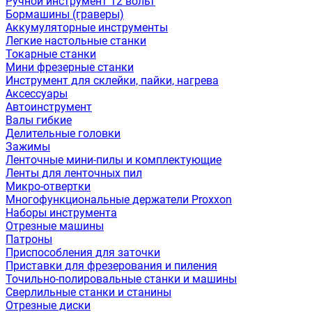
Ручной инструмент 12 вольт
Бормашины (граверы)
Аккумуляторные инструменты
Легкие настольные станки
Токарные станки
Мини фрезерные станки
Инструмент для склейки, пайки, нагрева
Аксессуары
Автоинструмент
Валы гибкие
Делительные головки
Зажимы
Ленточные мини-пилы и комплектующие
Ленты для ленточных пил
Микро-отвертки
Многофункциональные держатели Proxxon
Наборы инструмента
Отрезные машины
Патроны
Приспособления для заточки
Приставки для фрезерования и пиления
Точильно-полировальные станки и машины
Сверлильные станки и станины
Отрезные диски