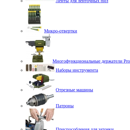
Ленты для ленточных пил
Микро-отвертки
Многофункциональные держатели Pro
Наборы инструмента
Отрезные машины
Патроны
Приспособления для заточки