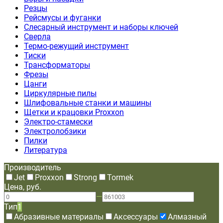
Резцы
Рейсмусы и фуганки
Слесарный инструмент и наборы ключей
Сверла
Термо-режущий инструмент
Тиски
Трансформаторы
Фрезы
Цанги
Циркулярные пилы
Шлифовальные станки и машины
Щетки и крацовки Proxxon
Электро-стамески
Электролобзики
Пилки
Литература
Производитель
Jet
Proxxon
Strong
Tormek
Цена, руб.
—
Тип
1
Абразивные материалы
Аксессуары
Алмазный