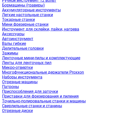
Ручной инструмент 12 вольт
Бормашины (граверы)
Аккумуляторные инструменты
Легкие настольные станки
Токарные станки
Мини фрезерные станки
Инструмент для склейки, пайки, нагрева
Аксессуары
Автоинструмент
Валы гибкие
Делительные головки
Зажимы
Ленточные мини-пилы и комплектующие
Ленты для ленточных пил
Микро-отвертки
Многофункциональные держатели Proxxon
Наборы инструмента
Отрезные машины
Патроны
Приспособления для заточки
Приставки для фрезерования и пиления
Точильно-полировальные станки и машины
Сверлильные станки и станины
Отрезные диски