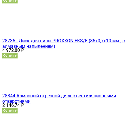
Купить
28735 - Диск для пилы PROXXON FKS/E (85х0,7х10 мм., с
алмазным напылением)
4 972,80
₽
Купить
28844 Алмазный отрезной диск с вентиляционными
отверстиями
2 146,74
₽
Купить