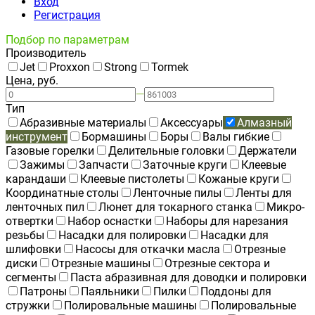
Вход
Регистрация
Подбор по параметрам
Производитель
Jet
Proxxon
Strong
Tormek
Цена, руб.
—
Тип
Абразивные материалы
Аксессуары
Алмазный
инструмент
Бормашины
Боры
Валы гибкие
Газовые горелки
Делительные головки
Держатели
Зажимы
Запчасти
Заточные круги
Клеевые
карандаши
Клеевые пистолеты
Кожаные круги
Координатные столы
Ленточные пилы
Ленты для
ленточных пил
Люнет для токарного станка
Микро-
отвертки
Набор оснастки
Наборы для нарезания
резьбы
Насадки для полировки
Насадки для
шлифовки
Насосы для откачки масла
Отрезные
диски
Отрезные машины
Отрезные сектора и
сегменты
Паста абразивная для доводки и полировки
Патроны
Паяльники
Пилки
Поддоны для
стружки
Полировальные машины
Полировальные