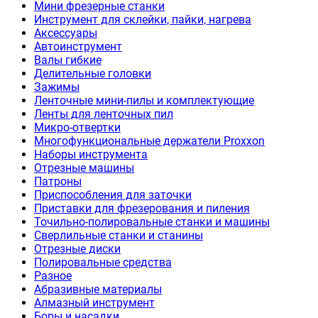
Мини фрезерные станки
Инструмент для склейки, пайки, нагрева
Аксессуары
Автоинструмент
Валы гибкие
Делительные головки
Зажимы
Ленточные мини-пилы и комплектующие
Ленты для ленточных пил
Микро-отвертки
Многофункциональные держатели Proxxon
Наборы инструмента
Отрезные машины
Патроны
Приспособления для заточки
Приставки для фрезерования и пиления
Точильно-полировальные станки и машины
Сверлильные станки и станины
Отрезные диски
Полировальные средства
Разное
Абразивные материалы
Алмазный инструмент
Боры и насадки