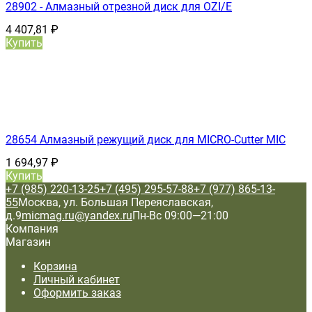
28902 - Алмазный отрезной диск для OZI/E
4 407,81
₽
Купить
28654 Алмазный режущий диск для MICRO-Cutter MIC
1 694,97
₽
Купить
+7 (985) 220-13-25
+7 (495) 295-57-88
+7 (977) 865-13-
55
Москва, ул. Большая Переяславская,
д.9
micmag.ru@yandex.ru
Пн-Вс 09:00—21:00
Компания
Магазин
Корзина
Личный кабинет
Оформить заказ