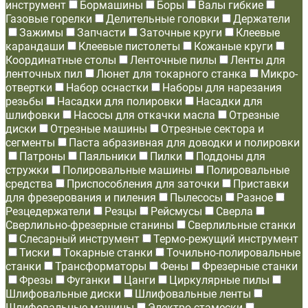
инструмент
Бормашины
Боры
Валы гибкие
Газовые горелки
Делительные головки
Держатели
Зажимы
Запчасти
Заточные круги
Клеевые
карандаши
Клеевые пистолеты
Кожаные круги
Координатные столы
Ленточные пилы
Ленты для
ленточных пил
Люнет для токарного станка
Микро-
отвертки
Набор оснастки
Наборы для нарезания
резьбы
Насадки для полировки
Насадки для
шлифовки
Насосы для откачки масла
Отрезные
диски
Отрезные машины
Отрезные сектора и
сегменты
Паста абразивная для доводки и полировки
Патроны
Паяльники
Пилки
Поддоны для
стружки
Полировальные машины
Полировальные
средства
Приспособления для заточки
Приставки
для фрезерования и пиления
Пылесосы
Разное
Резцедержатели
Резцы
Рейсмусы
Сверла
Сверлильно-фрезерные станины
Сверлильные станки
Слесарный инструмент
Термо-режущий инструмент
Тиски
Токарные станки
Точильно-полировальные
станки
Трансформаторы
Фены
Фрезерные станки
Фрезы
Фуганки
Цанги
Циркулярные пилы
Шлифовальные диски
Шлифовальные ленты
Шлифовальные машины
Электро-стамески