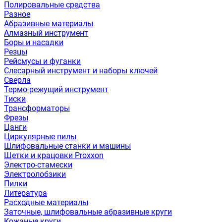
Полировальные средства
Разное
Абразивные материалы
Алмазный инструмент
Боры и насадки
Резцы
Рейсмусы и фуганки
Слесарный инструмент и наборы ключей
Сверла
Термо-режущий инструмент
Тиски
Трансформаторы
Фрезы
Цанги
Циркулярные пилы
Шлифовальные станки и машины
Щетки и крацовки Proxxon
Электро-стамески
Электролобзики
Пилки
Литература
Расходные материалы
Заточные, шлифовальные абразивные круги
Кожаные круги