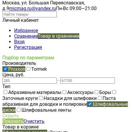
Москва, ул. Большая Переяславская,
д.9
micmag.ru@yandex.ru
Пн-Вс 09:00—21:00
Личный кабинет
Избранное
Сравнение
Товар в сравнении
Вход
Регистрация
Подбор по параметрам
Производитель
Proxxon
Tormek
Цена, руб.
—
Тип
Абразивные материалы
Аксессуары
Боры
Заточные круги
Насадки для шлифовки
Паста
абразивная для доводки и полировки
Шлифовальные
диски
Шлифовальные ленты
Скрыть
Показать
Очистить
Товар в корзине