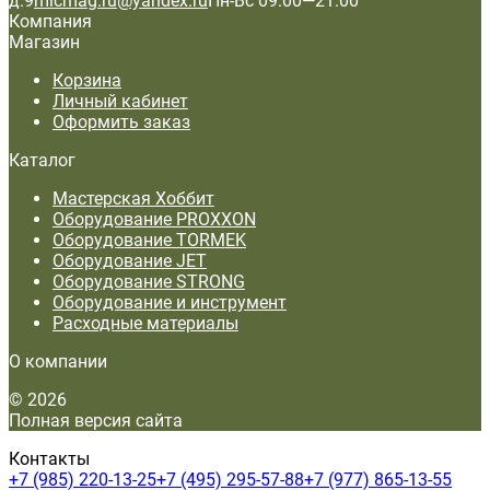
д.9
micmag.ru@yandex.ru
Пн-Вс 09:00—21:00
Компания
Магазин
Корзина
Личный кабинет
Оформить заказ
Каталог
Мастерская Хоббит
Оборудование PROXXON
Оборудование TORMEK
Оборудование JET
Оборудование STRONG
Оборудование и инструмент
Расходные материалы
О компании
© 2026
Полная версия сайта
Контакты
+7 (985) 220-13-25
+7 (495) 295-57-88
+7 (977) 865-13-55