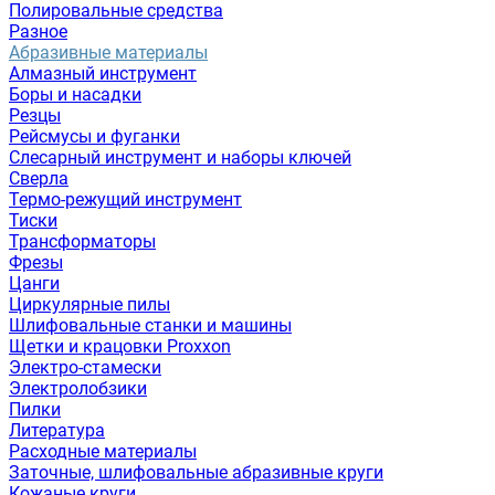
Полировальные средства
Разное
Абразивные материалы
Алмазный инструмент
Боры и насадки
Резцы
Рейсмусы и фуганки
Слесарный инструмент и наборы ключей
Сверла
Термо-режущий инструмент
Тиски
Трансформаторы
Фрезы
Цанги
Циркулярные пилы
Шлифовальные станки и машины
Щетки и крацовки Proxxon
Электро-стамески
Электролобзики
Пилки
Литература
Расходные материалы
Заточные, шлифовальные абразивные круги
Кожаные круги