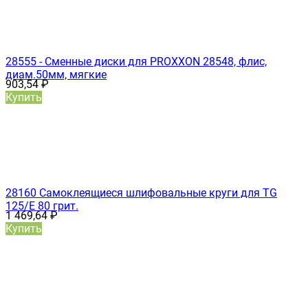
28555 - Сменные диски для PROXXON 28548, флис,
диам.50мм, мягкие
903,54
₽
Купить
28160 Самоклеящиеся шлифовальные круги для TG
125/E 80 грит.
1 469,64
₽
Купить