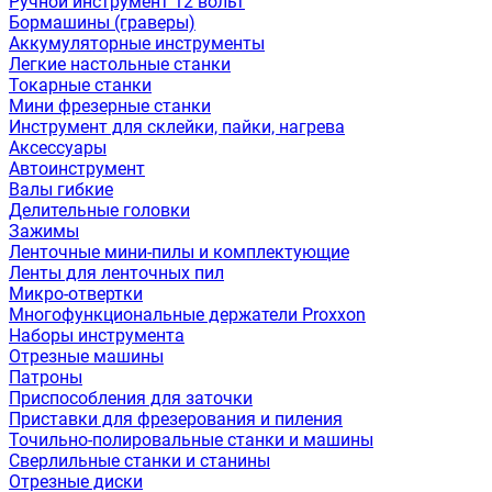
Ручной инструмент 12 вольт
Бормашины (граверы)
Аккумуляторные инструменты
Легкие настольные станки
Токарные станки
Мини фрезерные станки
Инструмент для склейки, пайки, нагрева
Аксессуары
Автоинструмент
Валы гибкие
Делительные головки
Зажимы
Ленточные мини-пилы и комплектующие
Ленты для ленточных пил
Микро-отвертки
Многофункциональные держатели Proxxon
Наборы инструмента
Отрезные машины
Патроны
Приспособления для заточки
Приставки для фрезерования и пиления
Точильно-полировальные станки и машины
Сверлильные станки и станины
Отрезные диски