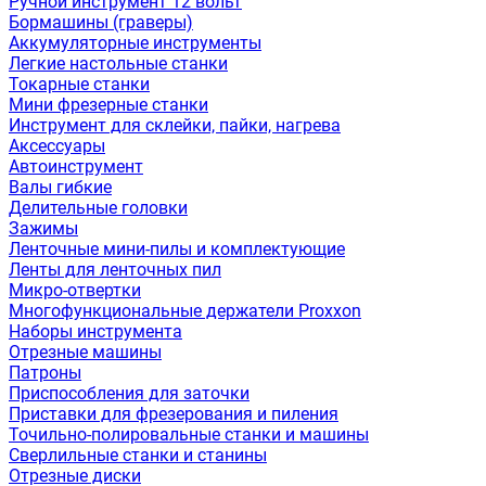
Ручной инструмент 12 вольт
Бормашины (граверы)
Аккумуляторные инструменты
Легкие настольные станки
Токарные станки
Мини фрезерные станки
Инструмент для склейки, пайки, нагрева
Аксессуары
Автоинструмент
Валы гибкие
Делительные головки
Зажимы
Ленточные мини-пилы и комплектующие
Ленты для ленточных пил
Микро-отвертки
Многофункциональные держатели Proxxon
Наборы инструмента
Отрезные машины
Патроны
Приспособления для заточки
Приставки для фрезерования и пиления
Точильно-полировальные станки и машины
Сверлильные станки и станины
Отрезные диски