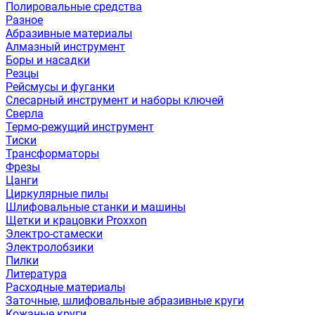
Полировальные средства
Разное
Абразивные материалы
Алмазный инструмент
Боры и насадки
Резцы
Рейсмусы и фуганки
Слесарный инструмент и наборы ключей
Сверла
Термо-режущий инструмент
Тиски
Трансформаторы
Фрезы
Цанги
Циркулярные пилы
Шлифовальные станки и машины
Щетки и крацовки Proxxon
Электро-стамески
Электролобзики
Пилки
Литература
Расходные материалы
Заточные, шлифовальные абразивные круги
Кожаные круги