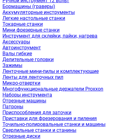
Ручной инструмент 12 вольт
Бормашины (граверы)
Аккумуляторные инструменты
Легкие настольные станки
Токарные станки
Мини фрезерные станки
Инструмент для склейки, пайки, нагрева
Аксессуары
Автоинструмент
Валы гибкие
Делительные головки
Зажимы
Ленточные мини-пилы и комплектующие
Ленты для ленточных пил
Микро-отвертки
Многофункциональные держатели Proxxon
Наборы инструмента
Отрезные машины
Патроны
Приспособления для заточки
Приставки для фрезерования и пиления
Точильно-полировальные станки и машины
Сверлильные станки и станины
Отрезные диски