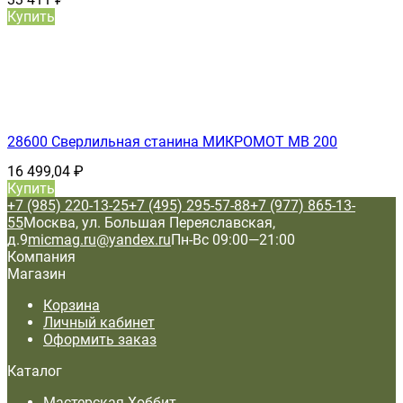
Купить
28600 Сверлильная станина МИКРОМОТ МВ 200
16 499,04
₽
Купить
+7 (985) 220-13-25
+7 (495) 295-57-88
+7 (977) 865-13-
55
Москва, ул. Большая Переяславская,
д.9
micmag.ru@yandex.ru
Пн-Вс 09:00—21:00
Компания
Магазин
Корзина
Личный кабинет
Оформить заказ
Каталог
Мастерская Хоббит