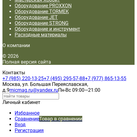
Оборудование PROXXON
Оборудование TORMEK
Оборудование JET
Оборудование STRONG
Оборудование и инструмент
Расходные материалы
О компании
© 2026
Полная версия сайта
Контакты
+7 (985) 220-13-25
+7 (495) 295-57-88
+7 (977) 865-13-55
Москва, ул. Большая Переяславская,
д.9
micmag.ru@yandex.ru
Пн-Вс 09:00—21:00
Личный кабинет
Избранное
Сравнение
Товар в сравнении
Вход
Регистрация