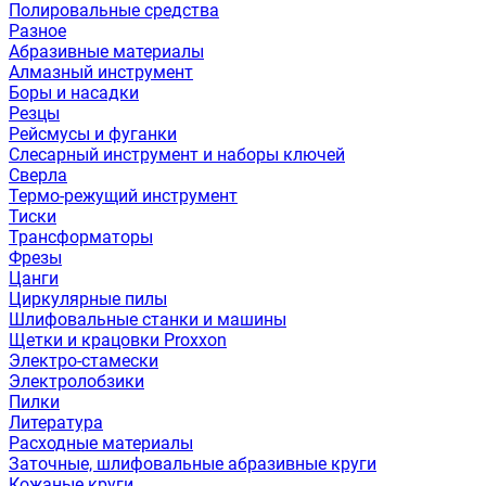
Полировальные средства
Разное
Абразивные материалы
Алмазный инструмент
Боры и насадки
Резцы
Рейсмусы и фуганки
Слесарный инструмент и наборы ключей
Сверла
Термо-режущий инструмент
Тиски
Трансформаторы
Фрезы
Цанги
Циркулярные пилы
Шлифовальные станки и машины
Щетки и крацовки Proxxon
Электро-стамески
Электролобзики
Пилки
Литература
Расходные материалы
Заточные, шлифовальные абразивные круги
Кожаные круги