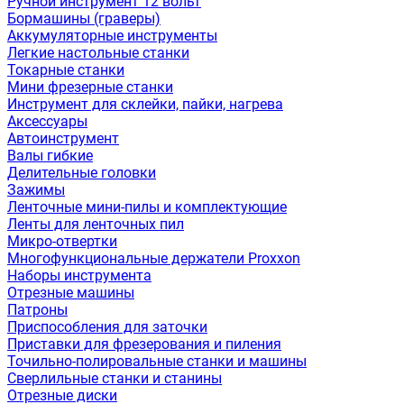
Ручной инструмент 12 вольт
Бормашины (граверы)
Аккумуляторные инструменты
Легкие настольные станки
Токарные станки
Мини фрезерные станки
Инструмент для склейки, пайки, нагрева
Аксессуары
Автоинструмент
Валы гибкие
Делительные головки
Зажимы
Ленточные мини-пилы и комплектующие
Ленты для ленточных пил
Микро-отвертки
Многофункциональные держатели Proxxon
Наборы инструмента
Отрезные машины
Патроны
Приспособления для заточки
Приставки для фрезерования и пиления
Точильно-полировальные станки и машины
Сверлильные станки и станины
Отрезные диски