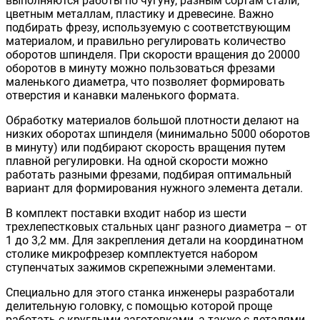
выполняются работы по чугуну, разным сортам стали,
цветным металлам, пластику и древесине. Важно
подбирать фрезу, используемую с соответствующим
материалом, и правильно регулировать количество
оборотов шпинделя. При скорости вращения до 20000
оборотов в минуту можно пользоваться фрезами
маленького диаметра, что позволяет формировать
отверстия и канавки маленького формата.
Обработку материалов большой плотности делают на
низких оборотах шпинделя (минимально 5000 оборотов
в минуту) или подбирают скорость вращения путем
плавной регулировки. На одной скорости можно
работать разными фрезами, подбирая оптимальный
вариант для формирования нужного элемента детали.
В комплект поставки входит набор из шести
трехлепестковых стальных цанг разного диаметра – от
1 до 3,2 мм. Для закрепления детали на координатном
столике микрофрезер комплектуется набором
ступенчатых зажимов скрепежными элементами.
Специально для этого станка инженеры разработали
делительную головку, с помощью которой проще
работать с круглыми заготовками, а также с деталями