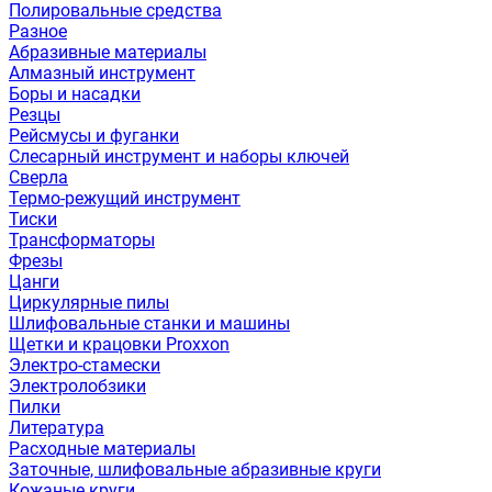
Полировальные средства
Разное
Абразивные материалы
Алмазный инструмент
Боры и насадки
Резцы
Рейсмусы и фуганки
Слесарный инструмент и наборы ключей
Сверла
Термо-режущий инструмент
Тиски
Трансформаторы
Фрезы
Цанги
Циркулярные пилы
Шлифовальные станки и машины
Щетки и крацовки Proxxon
Электро-стамески
Электролобзики
Пилки
Литература
Расходные материалы
Заточные, шлифовальные абразивные круги
Кожаные круги