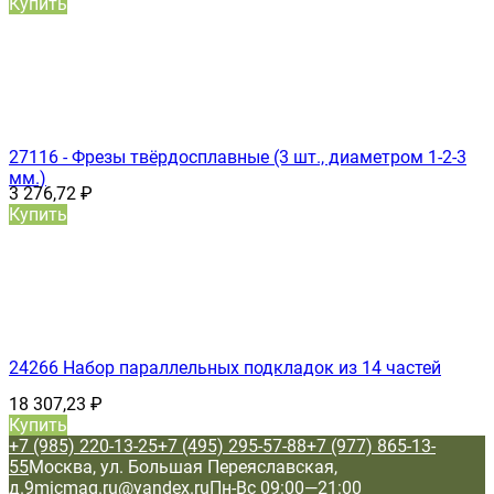
Купить
27116 - Фрезы твёрдосплавные (3 шт., диаметром 1-2-3
мм.)
3 276,72
₽
Купить
24266 Набор параллельных подкладок из 14 частей
18 307,23
₽
Купить
+7 (985) 220-13-25
+7 (495) 295-57-88
+7 (977) 865-13-
55
Москва, ул. Большая Переяславская,
д.9
micmag.ru@yandex.ru
Пн-Вс 09:00—21:00