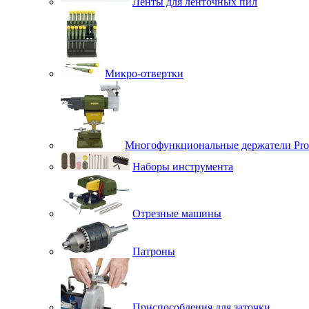
Ленты для ленточных пил
Микро-отвертки
Многофункциональные держатели Pro
Наборы инструмента
Отрезные машины
Патроны
Приспособления для заточки