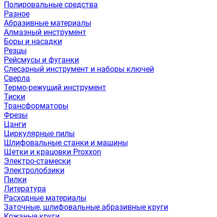
Полировальные средства
Разное
Абразивные материалы
Алмазный инструмент
Боры и насадки
Резцы
Рейсмусы и фуганки
Слесарный инструмент и наборы ключей
Сверла
Термо-режущий инструмент
Тиски
Трансформаторы
Фрезы
Цанги
Циркулярные пилы
Шлифовальные станки и машины
Щетки и крацовки Proxxon
Электро-стамески
Электролобзики
Пилки
Литература
Расходные материалы
Заточные, шлифовальные абразивные круги
Кожаные круги