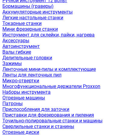
Ручной инструмент 12 вольт
Бормашины (граверы)
Аккумуляторные инструменты
Легкие настольные станки
Токарные станки
Мини фрезерные станки
Инструмент для склейки, пайки, нагрева
Аксессуары
Автоинструмент
Валы гибкие
Делительные головки
Зажимы
Ленточные мини-пилы и комплектующие
Ленты для ленточных пил
Микро-отвертки
Многофункциональные держатели Proxxon
Наборы инструмента
Отрезные машины
Патроны
Приспособления для заточки
Приставки для фрезерования и пиления
Точильно-полировальные станки и машины
Сверлильные станки и станины
Отрезные диски