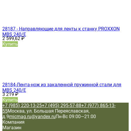
28187 - Направляющие для ленты к станку PROXXON
MBS 240/E
2 599,62
₽
Купить
28184-Лента-нож из закаленной пружинной стали для
MBS 240/E
3 219
₽
Купить
+7 (985) 220-13-25
+7 (495) 295-57-88
+7 (977) 865-13-
55
Москва, ул. Большая Переяславская,
д.9
micmag.ru@yandex.ru
Пн-Вс 09:00—21:00
Компания
Магазин