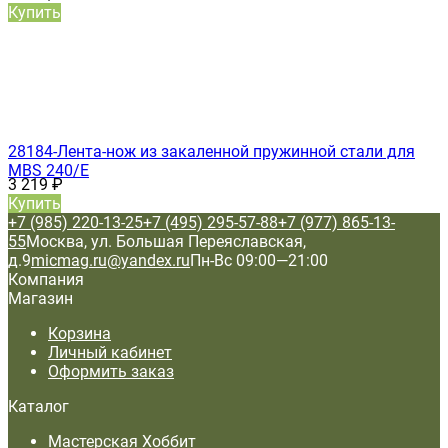
Купить
28184-Лента-нож из закаленной пружинной стали для
MBS 240/E
3 219
₽
Купить
+7 (985) 220-13-25
+7 (495) 295-57-88
+7 (977) 865-13-
55
Москва, ул. Большая Переяславская,
д.9
micmag.ru@yandex.ru
Пн-Вс 09:00—21:00
Компания
Магазин
Корзина
Личный кабинет
Оформить заказ
Каталог
Мастерская Хоббит