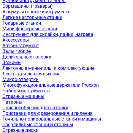
Ручной инструмент 12 вольт
Бормашины (граверы)
Аккумуляторные инструменты
Легкие настольные станки
Токарные станки
Мини фрезерные станки
Инструмент для склейки, пайки, нагрева
Аксессуары
Автоинструмент
Валы гибкие
Делительные головки
Зажимы
Ленточные мини-пилы и комплектующие
Ленты для ленточных пил
Микро-отвертки
Многофункциональные держатели Proxxon
Наборы инструмента
Отрезные машины
Патроны
Приспособления для заточки
Приставки для фрезерования и пиления
Точильно-полировальные станки и машины
Сверлильные станки и станины
Отрезные диски