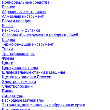
Полировальные средства
Разное
Абразивные материалы
Алмазный инструмент
Боры и насадки
Резцы
Рейсмусы и фуганки
Слесарный инструмент и наборы ключей
Сверла
Термо-режущий инструмент
Тиски
Трансформаторы
Фрезы
Цанги
Циркулярные пилы
Шлифовальные станки и машины
Щетки и крацовки Proxxon
Электро-стамески
Электролобзики
Пилки
Литература
Расходные материалы
Заточные, шлифовальные абразивные круги
Кожаные круги