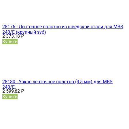
28176 - Ленточное полотно из шведской стали для MBS
240/E (крупный зуб)
2 373,18
₽
Купить
28180 - Узкое ленточное полотно (3,5 мм) для MBS
240/E.
2 599,62
₽
Купить