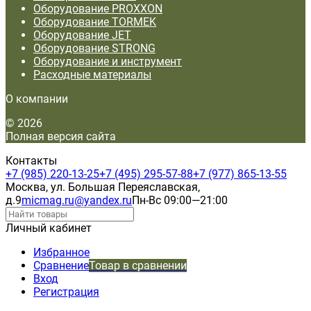
Оборудование PROXXON
Оборудование TORMEK
Оборудование JET
Оборудование STRONG
Оборудование и инструмент
Расходные материалы
О компании
© 2026
Полная версия сайта
Контакты
+7 (985) 220-13-25
+7 (495) 295-57-88
+7 (977) 865-13-55
Москва, ул. Большая Переяславская,
д.9
micmag.ru@yandex.ru
Пн-Вс 09:00—21:00
Личный кабинет
Избранное
Сравнение
Товар в сравнении
Вход
Регистрация