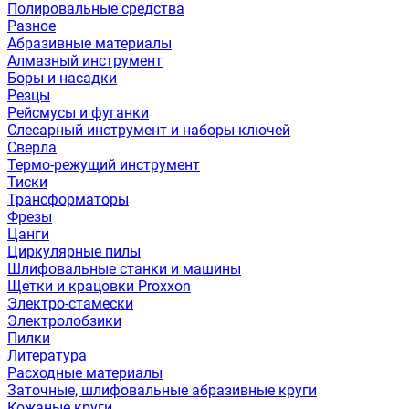
Полировальные средства
Разное
Абразивные материалы
Алмазный инструмент
Боры и насадки
Резцы
Рейсмусы и фуганки
Слесарный инструмент и наборы ключей
Сверла
Термо-режущий инструмент
Тиски
Трансформаторы
Фрезы
Цанги
Циркулярные пилы
Шлифовальные станки и машины
Щетки и крацовки Proxxon
Электро-стамески
Электролобзики
Пилки
Литература
Расходные материалы
Заточные, шлифовальные абразивные круги
Кожаные круги