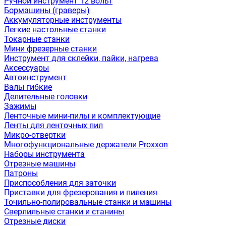
Ручной инструмент 12 вольт
Бормашины (граверы)
Аккумуляторные инструменты
Легкие настольные станки
Токарные станки
Мини фрезерные станки
Инструмент для склейки, пайки, нагрева
Аксессуары
Автоинструмент
Валы гибкие
Делительные головки
Зажимы
Ленточные мини-пилы и комплектующие
Ленты для ленточных пил
Микро-отвертки
Многофункциональные держатели Proxxon
Наборы инструмента
Отрезные машины
Патроны
Приспособления для заточки
Приставки для фрезерования и пиления
Точильно-полировальные станки и машины
Сверлильные станки и станины
Отрезные диски