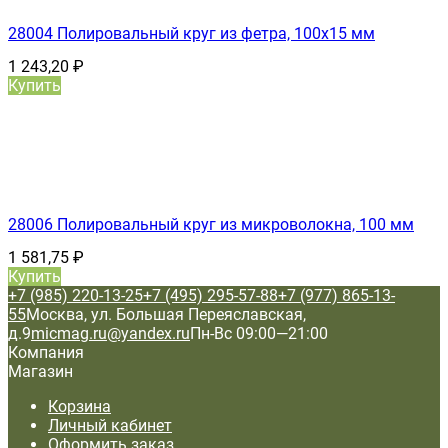
28004 Полировальный круг из фетра, 100x15 мм
1 243,20
₽
Купить
28006 Полировальный круг из микроволокна, 100 мм
1 581,75
₽
Купить
+7 (985) 220-13-25
+7 (495) 295-57-88
+7 (977) 865-13-
55
Москва, ул. Большая Переяславская,
д.9
micmag.ru@yandex.ru
Пн-Вс 09:00—21:00
Компания
Магазин
Корзина
Личный кабинет
Оформить заказ