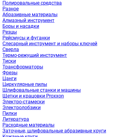
Полировальные средства
Разное
Абразивные материалы
Алмазный инструмент
Боры и насадки
Резцы
Рейсмусы и фуганки
Слесарный инструмент и наборы ключей
Сверла
Термо-режущий инструмент
Тиски
Трансформаторы
Фрезы
Цанги
Циркулярные пилы
Шлифовальные станки и машины
Щетки и крацовки Proxxon
Электро-стамески
Электролобзики
Пилки
Литература
Расходные материалы
Заточные, шлифовальные абразивные круги
Кожаные круги