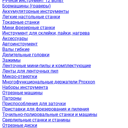
Ручной инструмент 12 вольт
Бормашины (граверы)
Аккумуляторные инструменты
Легкие настольные станки
Токарные станки
Мини фрезерные станки
Инструмент для склейки, пайки, нагрева
Аксессуары
Автоинструмент
Валы гибкие
Делительные головки
Зажимы
Ленточные мини-пилы и комплектующие
Ленты для ленточных пил
Микро-отвертки
Многофункциональные держатели Proxxon
Наборы инструмента
Отрезные машины
Патроны
Приспособления для заточки
Приставки для фрезерования и пиления
Точильно-полировальные станки и машины
Сверлильные станки и станины
Отрезные диски