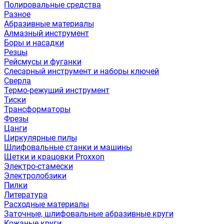
Полировальные средства
Разное
Абразивные материалы
Алмазный инструмент
Боры и насадки
Резцы
Рейсмусы и фуганки
Слесарный инструмент и наборы ключей
Сверла
Термо-режущий инструмент
Тиски
Трансформаторы
Фрезы
Цанги
Циркулярные пилы
Шлифовальные станки и машины
Щетки и крацовки Proxxon
Электро-стамески
Электролобзики
Пилки
Литература
Расходные материалы
Заточные, шлифовальные абразивные круги
Кожаные круги