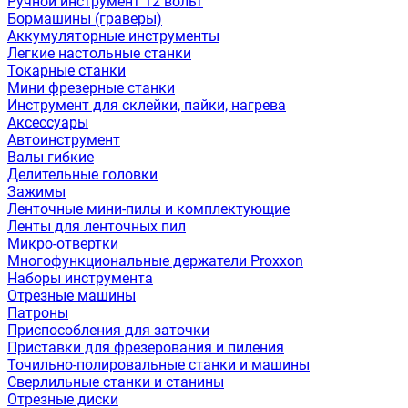
Ручной инструмент 12 вольт
Бормашины (граверы)
Аккумуляторные инструменты
Легкие настольные станки
Токарные станки
Мини фрезерные станки
Инструмент для склейки, пайки, нагрева
Аксессуары
Автоинструмент
Валы гибкие
Делительные головки
Зажимы
Ленточные мини-пилы и комплектующие
Ленты для ленточных пил
Микро-отвертки
Многофункциональные держатели Proxxon
Наборы инструмента
Отрезные машины
Патроны
Приспособления для заточки
Приставки для фрезерования и пиления
Точильно-полировальные станки и машины
Сверлильные станки и станины
Отрезные диски