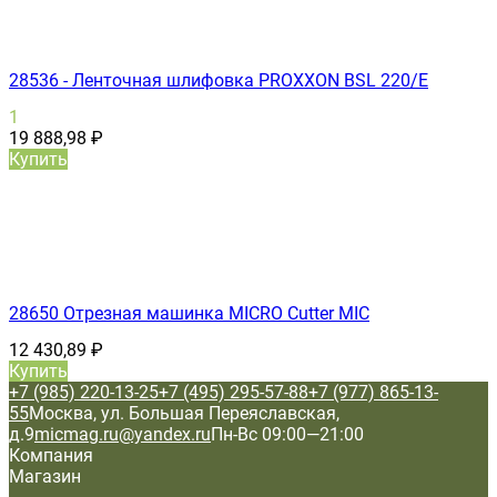
28536 - Ленточная шлифовка PROXXON BSL 220/E
1
19 888,98
₽
Купить
28650 Отрезная машинка MICRO Cutter MIC
12 430,89
₽
Купить
+7 (985) 220-13-25
+7 (495) 295-57-88
+7 (977) 865-13-
55
Москва, ул. Большая Переяславская,
д.9
micmag.ru@yandex.ru
Пн-Вс 09:00—21:00
Компания
Магазин