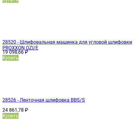
28520 - Шлифовальная машинка для угловой шлифовки
PROXXON OZI/E
19 098,66
₽
Купить
28526 - Ленточная шлифовка BBS/S
24 861,78
₽
Купить