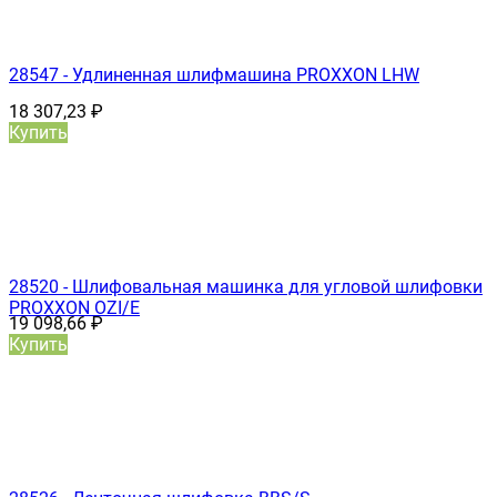
28547 - Удлиненная шлифмашина PROXXON LHW
18 307,23
₽
Купить
28520 - Шлифовальная машинка для угловой шлифовки
PROXXON OZI/E
19 098,66
₽
Купить