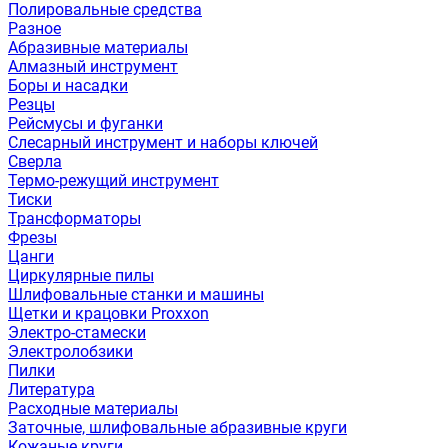
Полировальные средства
Разное
Абразивные материалы
Алмазный инструмент
Боры и насадки
Резцы
Рейсмусы и фуганки
Слесарный инструмент и наборы ключей
Сверла
Термо-режущий инструмент
Тиски
Трансформаторы
Фрезы
Цанги
Циркулярные пилы
Шлифовальные станки и машины
Щетки и крацовки Proxxon
Электро-стамески
Электролобзики
Пилки
Литература
Расходные материалы
Заточные, шлифовальные абразивные круги
Кожаные круги