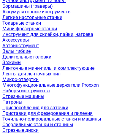
Ручной инструмент 12 вольт
Бормашины (граверы)
Аккумуляторные инструменты
Легкие настольные станки
Токарные станки
Мини фрезерные станки
Инструмент для склейки, пайки, нагрева
Аксессуары
Автоинструмент
Валы гибкие
Делительные головки
Зажимы
Ленточные мини-пилы и комплектующие
Ленты для ленточных пил
Микро-отвертки
Многофункциональные держатели Proxxon
Наборы инструмента
Отрезные машины
Патроны
Приспособления для заточки
Приставки для фрезерования и пиления
Точильно-полировальные станки и машины
Сверлильные станки и станины
Отрезные диски