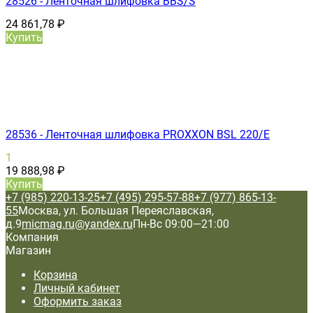
28526 - Ленточная шлифовка BBS/S
24 861,78
₽
Купить
28536 - Ленточная шлифовка PROXXON BSL 220/E
1
19 888,98
₽
Купить
+7 (985) 220-13-25
+7 (495) 295-57-88
+7 (977) 865-13-
55
Москва, ул. Большая Переяславская,
д.9
micmag.ru@yandex.ru
Пн-Вс 09:00—21:00
Компания
Магазин
Корзина
Личный кабинет
Оформить заказ