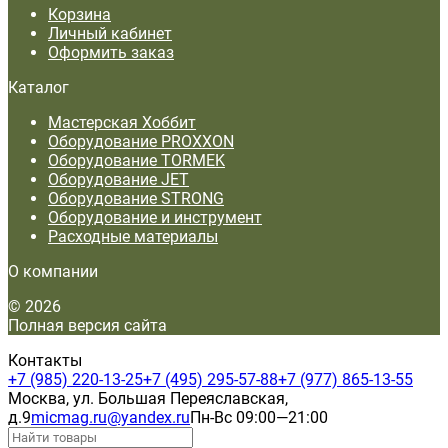
Корзина
Личный кабинет
Оформить заказ
Каталог
Мастерская Хоббит
Оборудование PROXXON
Оборудование TORMEK
Оборудование JET
Оборудование STRONG
Оборудование и инструмент
Расходные материалы
О компании
© 2026
Полная версия сайта
Контакты
+7 (985) 220-13-25
+7 (495) 295-57-88
+7 (977) 865-13-55
Москва, ул. Большая Переяславская,
д.9
micmag.ru@yandex.ru
Пн-Вс 09:00—21:00