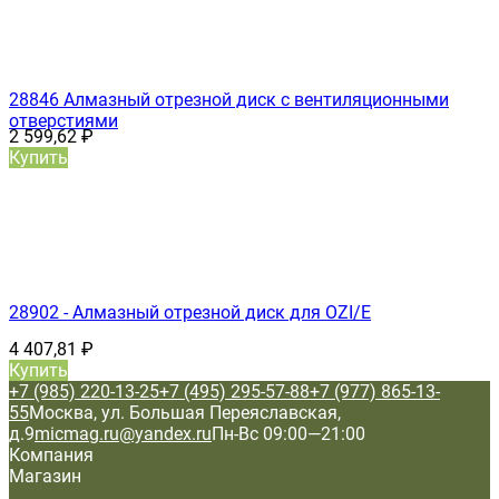
28846 Алмазный отрезной диск с вентиляционными
отверстиями
2 599,62
₽
Купить
28902 - Алмазный отрезной диск для OZI/E
4 407,81
₽
Купить
+7 (985) 220-13-25
+7 (495) 295-57-88
+7 (977) 865-13-
55
Москва, ул. Большая Переяславская,
д.9
micmag.ru@yandex.ru
Пн-Вс 09:00—21:00
Компания
Магазин