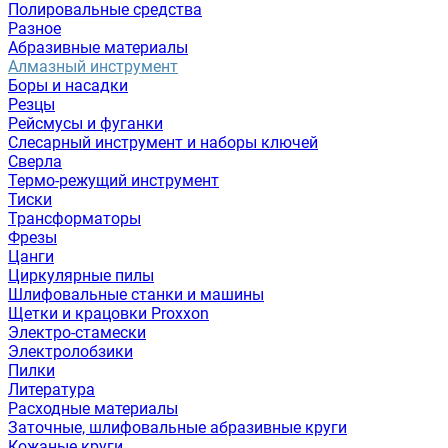
Полировальные средства
Разное
Абразивные материалы
Алмазный инструмент
Боры и насадки
Резцы
Рейсмусы и фуганки
Слесарный инструмент и наборы ключей
Сверла
Термо-режущий инструмент
Тиски
Трансформаторы
Фрезы
Цанги
Циркулярные пилы
Шлифовальные станки и машины
Щетки и крацовки Proxxon
Электро-стамески
Электролобзики
Пилки
Литература
Расходные материалы
Заточные, шлифовальные абразивные круги
Кожаные круги