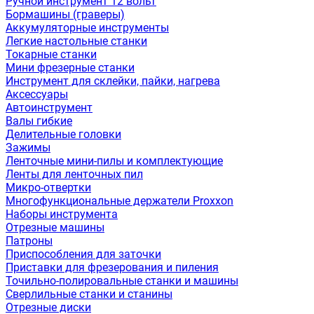
Ручной инструмент 12 вольт
Бормашины (граверы)
Аккумуляторные инструменты
Легкие настольные станки
Токарные станки
Мини фрезерные станки
Инструмент для склейки, пайки, нагрева
Аксессуары
Автоинструмент
Валы гибкие
Делительные головки
Зажимы
Ленточные мини-пилы и комплектующие
Ленты для ленточных пил
Микро-отвертки
Многофункциональные держатели Proxxon
Наборы инструмента
Отрезные машины
Патроны
Приспособления для заточки
Приставки для фрезерования и пиления
Точильно-полировальные станки и машины
Сверлильные станки и станины
Отрезные диски