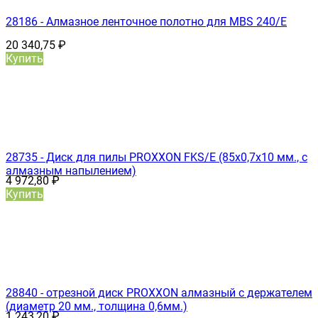
28186 - Алмазное ленточное полотно для MBS 240/E
20 340,75
₽
Купить
28735 - Диск для пилы PROXXON FKS/E (85х0,7х10 мм., с
алмазным напылением)
4 972,80
₽
Купить
28840 - отрезной диск PROXXON алмазный с держателем
(диаметр 20 мм., толщина 0,6мм.)
1 243,20
₽