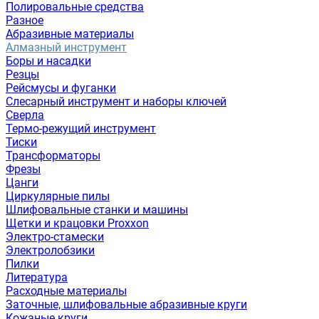
Полировальные средства
Разное
Абразивные материалы
Алмазный инструмент
Боры и насадки
Резцы
Рейсмусы и фуганки
Слесарный инструмент и наборы ключей
Сверла
Термо-режущий инструмент
Тиски
Трансформаторы
Фрезы
Цанги
Циркулярные пилы
Шлифовальные станки и машины
Щетки и крацовки Proxxon
Электро-стамески
Электролобзики
Пилки
Литература
Расходные материалы
Заточные, шлифовальные абразивные круги
Кожаные круги