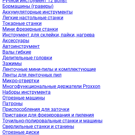
Ручной инструмент 12 вольт
Бормашины (граверы)
Аккумуляторные инструменты
Легкие настольные станки
Токарные станки
Мини фрезерные станки
Инструмент для склейки, пайки, нагрева
Аксессуары
Автоинструмент
Валы гибкие
Делительные головки
Зажимы
Ленточные мини-пилы и комплектующие
Ленты для ленточных пил
Микро-отвертки
Многофункциональные держатели Proxxon
Наборы инструмента
Отрезные машины
Патроны
Приспособления для заточки
Приставки для фрезерования и пиления
Точильно-полировальные станки и машины
Сверлильные станки и станины
Отрезные диски