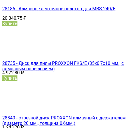
28186 - Алмазное ленточное полотно для MBS 240/E
20 340,75
₽
Купить
28735 - Диск для пилы PROXXON FKS/E (85х0,7х10 мм., с
алмазным напылением)
4 972,80
₽
Купить
28840 - отрезной диск PROXXON алмазный с держателем
(диаметр 20 мм., толщина 0,6мм.)
1 243,20
₽