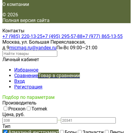
О компании
© 2026
Полная версия сайта
Контакты
+7 (985) 220-13-25
+7 (495) 295-57-88
+7 (977) 865-13-55
Москва, ул. Большая Переяславская,
д.9
micmag.ru@yandex.ru
Пн-Вс 09:00—21:00
Личный кабинет
Избранное
Сравнение
Товар в сравнении
Вход
Регистрация
Подбор по параметрам
Производитель
Proxxon
Tormek
Цена, руб.
—
Тип
Алмазный инструмент
Боры
Запчасти
Ленты