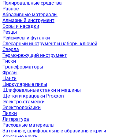
Полировальные средства
Разное
Абразивные материалы
Алмазный инструмент
Боры и насадки
Резцы
Рейсмусы и фуганки
Слесарный инструмент и наборы ключей
Сверла
Термо-режущий инструмент
Тиски
Трансформаторы
Фрезы
Цанги
Циркулярные пилы
Шлифовальные станки и машины
Щетки и крацовки Proxxon
Электро-стамески
Электролобзики
Пилки
Литература
Расходные материалы
Заточные, шлифовальные абразивные круги
Кожаные круги