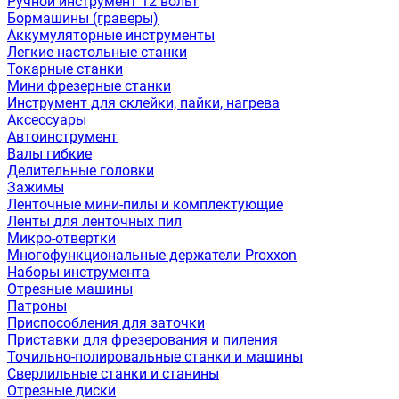
Ручной инструмент 12 вольт
Бормашины (граверы)
Аккумуляторные инструменты
Легкие настольные станки
Токарные станки
Мини фрезерные станки
Инструмент для склейки, пайки, нагрева
Аксессуары
Автоинструмент
Валы гибкие
Делительные головки
Зажимы
Ленточные мини-пилы и комплектующие
Ленты для ленточных пил
Микро-отвертки
Многофункциональные держатели Proxxon
Наборы инструмента
Отрезные машины
Патроны
Приспособления для заточки
Приставки для фрезерования и пиления
Точильно-полировальные станки и машины
Сверлильные станки и станины
Отрезные диски