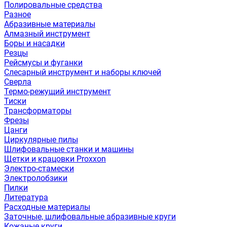
Полировальные средства
Разное
Абразивные материалы
Алмазный инструмент
Боры и насадки
Резцы
Рейсмусы и фуганки
Слесарный инструмент и наборы ключей
Сверла
Термо-режущий инструмент
Тиски
Трансформаторы
Фрезы
Цанги
Циркулярные пилы
Шлифовальные станки и машины
Щетки и крацовки Proxxon
Электро-стамески
Электролобзики
Пилки
Литература
Расходные материалы
Заточные, шлифовальные абразивные круги
Кожаные круги