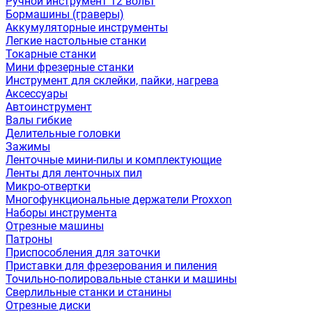
Ручной инструмент 12 вольт
Бормашины (граверы)
Аккумуляторные инструменты
Легкие настольные станки
Токарные станки
Мини фрезерные станки
Инструмент для склейки, пайки, нагрева
Аксессуары
Автоинструмент
Валы гибкие
Делительные головки
Зажимы
Ленточные мини-пилы и комплектующие
Ленты для ленточных пил
Микро-отвертки
Многофункциональные держатели Proxxon
Наборы инструмента
Отрезные машины
Патроны
Приспособления для заточки
Приставки для фрезерования и пиления
Точильно-полировальные станки и машины
Сверлильные станки и станины
Отрезные диски