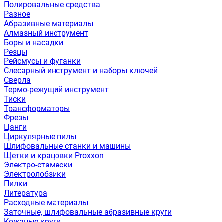
Полировальные средства
Разное
Абразивные материалы
Алмазный инструмент
Боры и насадки
Резцы
Рейсмусы и фуганки
Слесарный инструмент и наборы ключей
Сверла
Термо-режущий инструмент
Тиски
Трансформаторы
Фрезы
Цанги
Циркулярные пилы
Шлифовальные станки и машины
Щетки и крацовки Proxxon
Электро-стамески
Электролобзики
Пилки
Литература
Расходные материалы
Заточные, шлифовальные абразивные круги
Кожаные круги