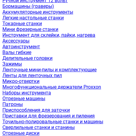
Ручной инструмент 12 вольт
Бормашины (граверы)
Аккумуляторные инструменты
Легкие настольные станки
Токарные станки
Мини фрезерные станки
Инструмент для склейки, пайки, нагрева
Аксессуары
Автоинструмент
Валы гибкие
Делительные головки
Зажимы
Ленточные мини-пилы и комплектующие
Ленты для ленточных пил
Микро-отвертки
Многофункциональные держатели Proxxon
Наборы инструмента
Отрезные машины
Патроны
Приспособления для заточки
Приставки для фрезерования и пиления
Точильно-полировальные станки и машины
Сверлильные станки и станины
Отрезные диски