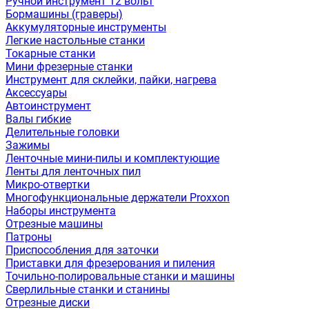
Ручной инструмент 12 вольт
Бормашины (граверы)
Аккумуляторные инструменты
Легкие настольные станки
Токарные станки
Мини фрезерные станки
Инструмент для склейки, пайки, нагрева
Аксессуары
Автоинструмент
Валы гибкие
Делительные головки
Зажимы
Ленточные мини-пилы и комплектующие
Ленты для ленточных пил
Микро-отвертки
Многофункциональные держатели Proxxon
Наборы инструмента
Отрезные машины
Патроны
Приспособления для заточки
Приставки для фрезерования и пиления
Точильно-полировальные станки и машины
Сверлильные станки и станины
Отрезные диски