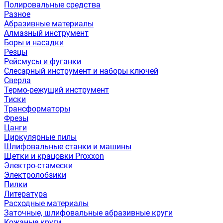
Полировальные средства
Разное
Абразивные материалы
Алмазный инструмент
Боры и насадки
Резцы
Рейсмусы и фуганки
Слесарный инструмент и наборы ключей
Сверла
Термо-режущий инструмент
Тиски
Трансформаторы
Фрезы
Цанги
Циркулярные пилы
Шлифовальные станки и машины
Щетки и крацовки Proxxon
Электро-стамески
Электролобзики
Пилки
Литература
Расходные материалы
Заточные, шлифовальные абразивные круги
Кожаные круги