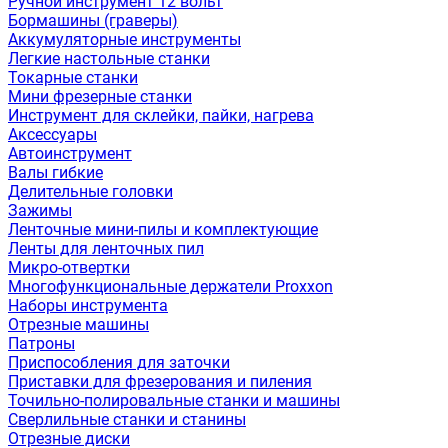
Ручной инструмент 12 вольт
Бормашины (граверы)
Аккумуляторные инструменты
Легкие настольные станки
Токарные станки
Мини фрезерные станки
Инструмент для склейки, пайки, нагрева
Аксессуары
Автоинструмент
Валы гибкие
Делительные головки
Зажимы
Ленточные мини-пилы и комплектующие
Ленты для ленточных пил
Микро-отвертки
Многофункциональные держатели Proxxon
Наборы инструмента
Отрезные машины
Патроны
Приспособления для заточки
Приставки для фрезерования и пиления
Точильно-полировальные станки и машины
Сверлильные станки и станины
Отрезные диски