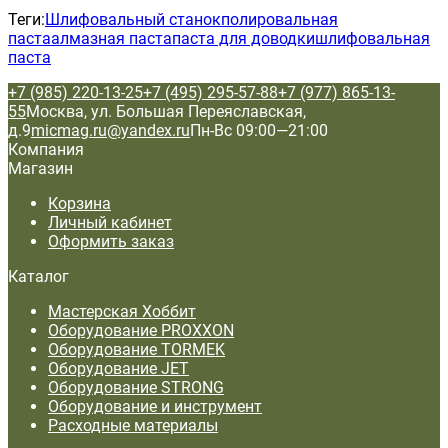
Теги:
Шлифовальный станок
полировальная
паста
алмазная паста
паста для доводки
шлифовальная
паста
+7 (985) 220-13-25
+7 (495) 295-57-88
+7 (977) 865-13-
55
Москва, ул. Большая Переяславская,
д.9
micmag.ru@yandex.ru
Пн-Вс 09:00—21:00
Компания
Магазин
Корзина
Личный кабинет
Оформить заказ
Каталог
Мастерская Хоббит
Оборудование PROXXON
Оборудование TORMEK
Оборудование JET
Оборудование STRONG
Оборудование и инструмент
Расходные материалы