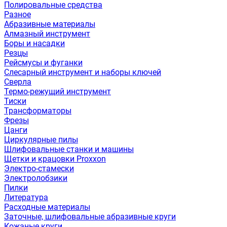
Полировальные средства
Разное
Абразивные материалы
Алмазный инструмент
Боры и насадки
Резцы
Рейсмусы и фуганки
Слесарный инструмент и наборы ключей
Сверла
Термо-режущий инструмент
Тиски
Трансформаторы
Фрезы
Цанги
Циркулярные пилы
Шлифовальные станки и машины
Щетки и крацовки Proxxon
Электро-стамески
Электролобзики
Пилки
Литература
Расходные материалы
Заточные, шлифовальные абразивные круги
Кожаные круги