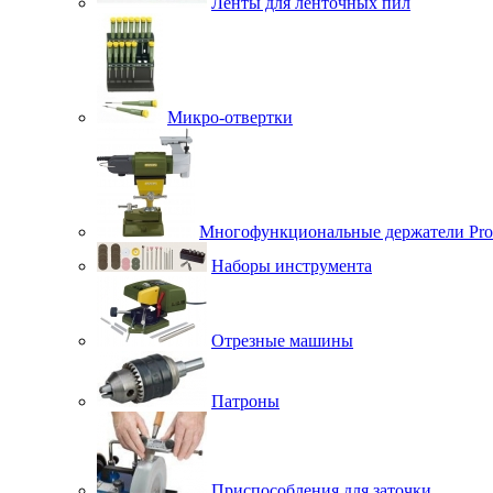
Ленты для ленточных пил
Микро-отвертки
Многофункциональные держатели Pro
Наборы инструмента
Отрезные машины
Патроны
Приспособления для заточки