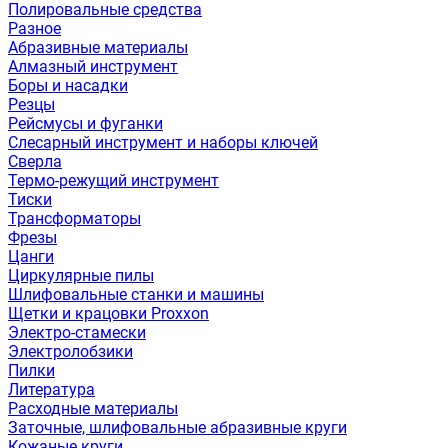
Полировальные средства
Разное
Абразивные материалы
Алмазный инструмент
Боры и насадки
Резцы
Рейсмусы и фуганки
Слесарный инструмент и наборы ключей
Сверла
Термо-режущий инструмент
Тиски
Трансформаторы
Фрезы
Цанги
Циркулярные пилы
Шлифовальные станки и машины
Щетки и крацовки Proxxon
Электро-стамески
Электролобзики
Пилки
Литература
Расходные материалы
Заточные, шлифовальные абразивные круги
Кожаные круги