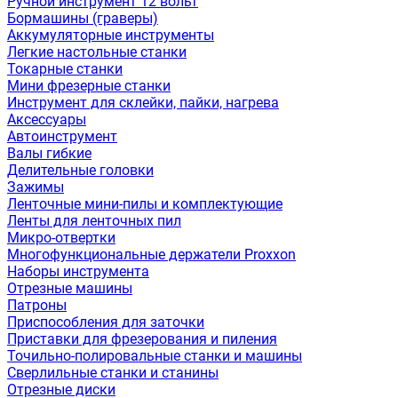
Ручной инструмент 12 вольт
Бормашины (граверы)
Аккумуляторные инструменты
Легкие настольные станки
Токарные станки
Мини фрезерные станки
Инструмент для склейки, пайки, нагрева
Аксессуары
Автоинструмент
Валы гибкие
Делительные головки
Зажимы
Ленточные мини-пилы и комплектующие
Ленты для ленточных пил
Микро-отвертки
Многофункциональные держатели Proxxon
Наборы инструмента
Отрезные машины
Патроны
Приспособления для заточки
Приставки для фрезерования и пиления
Точильно-полировальные станки и машины
Сверлильные станки и станины
Отрезные диски