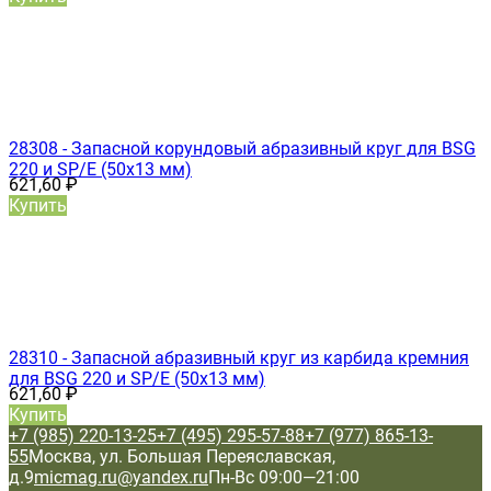
28308 - Запасной корундовый абразивный круг для BSG
220 и SP/E (50х13 мм)
621,60
₽
Купить
28310 - Запасной абразивный круг из карбида кремния
для BSG 220 и SP/E (50х13 мм)
621,60
₽
Купить
+7 (985) 220-13-25
+7 (495) 295-57-88
+7 (977) 865-13-
55
Москва, ул. Большая Переяславская,
д.9
micmag.ru@yandex.ru
Пн-Вс 09:00—21:00