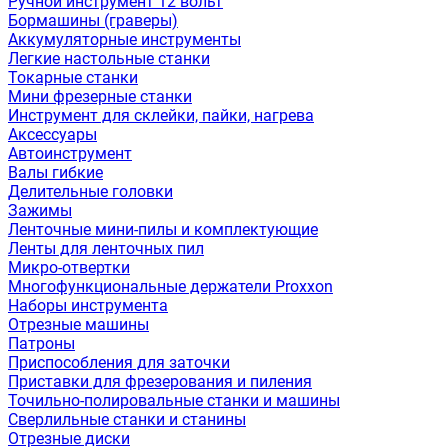
Ручной инструмент 12 вольт
Бормашины (граверы)
Аккумуляторные инструменты
Легкие настольные станки
Токарные станки
Мини фрезерные станки
Инструмент для склейки, пайки, нагрева
Аксессуары
Автоинструмент
Валы гибкие
Делительные головки
Зажимы
Ленточные мини-пилы и комплектующие
Ленты для ленточных пил
Микро-отвертки
Многофункциональные держатели Proxxon
Наборы инструмента
Отрезные машины
Патроны
Приспособления для заточки
Приставки для фрезерования и пиления
Точильно-полировальные станки и машины
Сверлильные станки и станины
Отрезные диски