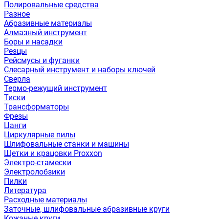
Полировальные средства
Разное
Абразивные материалы
Алмазный инструмент
Боры и насадки
Резцы
Рейсмусы и фуганки
Слесарный инструмент и наборы ключей
Сверла
Термо-режущий инструмент
Тиски
Трансформаторы
Фрезы
Цанги
Циркулярные пилы
Шлифовальные станки и машины
Щетки и крацовки Proxxon
Электро-стамески
Электролобзики
Пилки
Литература
Расходные материалы
Заточные, шлифовальные абразивные круги
Кожаные круги