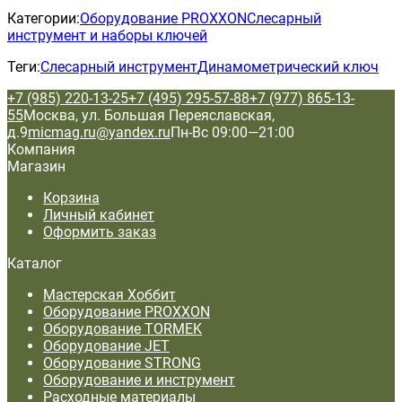
Категории:
Оборудование PROXXON
Слесарный
инструмент и наборы ключей
Теги:
Слесарный инструмент
Динамометрический ключ
+7 (985) 220-13-25
+7 (495) 295-57-88
+7 (977) 865-13-
55
Москва, ул. Большая Переяславская,
д.9
micmag.ru@yandex.ru
Пн-Вс 09:00—21:00
Компания
Магазин
Корзина
Личный кабинет
Оформить заказ
Каталог
Мастерская Хоббит
Оборудование PROXXON
Оборудование TORMEK
Оборудование JET
Оборудование STRONG
Оборудование и инструмент
Расходные материалы