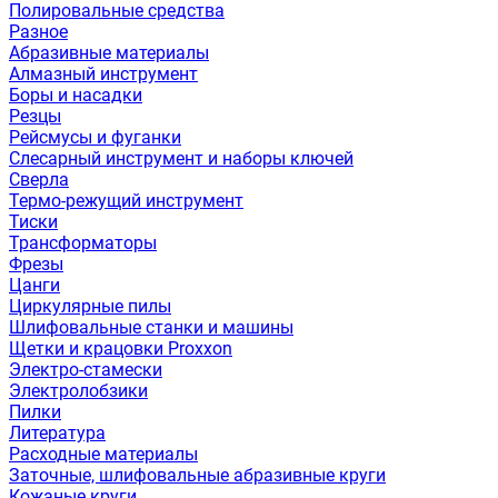
Полировальные средства
Разное
Абразивные материалы
Алмазный инструмент
Боры и насадки
Резцы
Рейсмусы и фуганки
Слесарный инструмент и наборы ключей
Сверла
Термо-режущий инструмент
Тиски
Трансформаторы
Фрезы
Цанги
Циркулярные пилы
Шлифовальные станки и машины
Щетки и крацовки Proxxon
Электро-стамески
Электролобзики
Пилки
Литература
Расходные материалы
Заточные, шлифовальные абразивные круги
Кожаные круги