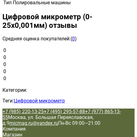
Тип
Полировальные машины
Цифровой микрометр (0-
25х0,001мм) отзывы
Средняя оценка покупателей:
(
0
)
0
0
0
0
0
Категории:
Теги:
Цифровой микрометр
+7 (985) 220-13-25
+7 (495) 295-57-88
+7 (977) 865-13-
55
Москва, ул. Большая Переяславская,
д.9
micmag.ru@yandex.ru
Пн-Вс 09:00—21:00
Компания
Магазин