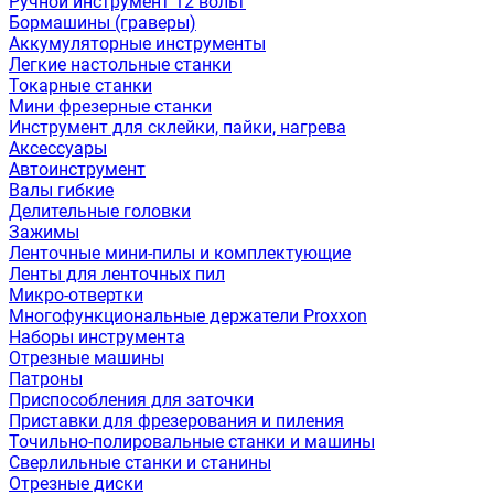
Ручной инструмент 12 вольт
Бормашины (граверы)
Аккумуляторные инструменты
Легкие настольные станки
Токарные станки
Мини фрезерные станки
Инструмент для склейки, пайки, нагрева
Аксессуары
Автоинструмент
Валы гибкие
Делительные головки
Зажимы
Ленточные мини-пилы и комплектующие
Ленты для ленточных пил
Микро-отвертки
Многофункциональные держатели Proxxon
Наборы инструмента
Отрезные машины
Патроны
Приспособления для заточки
Приставки для фрезерования и пиления
Точильно-полировальные станки и машины
Сверлильные станки и станины
Отрезные диски