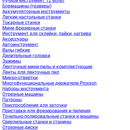
Ручной инструмент 12 вольт
Бормашины (граверы)
Аккумуляторные инструменты
Легкие настольные станки
Токарные станки
Мини фрезерные станки
Инструмент для склейки, пайки, нагрева
Аксессуары
Автоинструмент
Валы гибкие
Делительные головки
Зажимы
Ленточные мини-пилы и комплектующие
Ленты для ленточных пил
Микро-отвертки
Многофункциональные держатели Proxxon
Наборы инструмента
Отрезные машины
Патроны
Приспособления для заточки
Приставки для фрезерования и пиления
Точильно-полировальные станки и машины
Сверлильные станки и станины
Отрезные диски