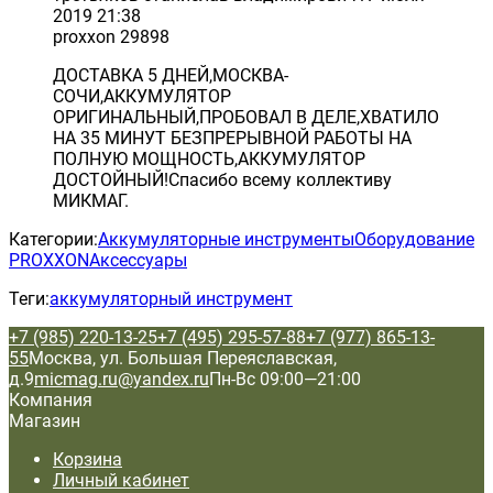
2019 21:38
proxxon 29898
ДОСТАВКА 5 ДНЕЙ,МОСКВА-
СОЧИ,АККУМУЛЯТОР
ОРИГИНАЛЬНЫЙ,ПРОБОВАЛ В ДЕЛЕ,ХВАТИЛО
НА 35 МИНУТ БЕЗПРЕРЫВНОЙ РАБОТЫ НА
ПОЛНУЮ МОЩНОСТЬ,АККУМУЛЯТОР
ДОСТОЙНЫЙ!Спасибо всему коллективу
МИКМАГ.
Категории:
Аккумуляторные инструменты
Оборудование
PROXXON
Аксессуары
Теги:
аккумуляторный инструмент
+7 (985) 220-13-25
+7 (495) 295-57-88
+7 (977) 865-13-
55
Москва, ул. Большая Переяславская,
д.9
micmag.ru@yandex.ru
Пн-Вс 09:00—21:00
Компания
Магазин
Корзина
Личный кабинет