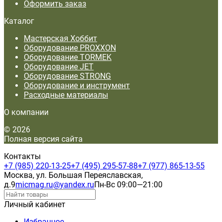
Оформить заказ
Каталог
Мастерская Хоббит
Оборудование PROXXON
Оборудование TORMEK
Оборудование JET
Оборудование STRONG
Оборудование и инструмент
Расходные материалы
О компании
© 2026
Полная версия сайта
Контакты
+7 (985) 220-13-25
+7 (495) 295-57-88
+7 (977) 865-13-55
Москва, ул. Большая Переяславская,
д.9
micmag.ru@yandex.ru
Пн-Вс 09:00—21:00
Личный кабинет
Избранное