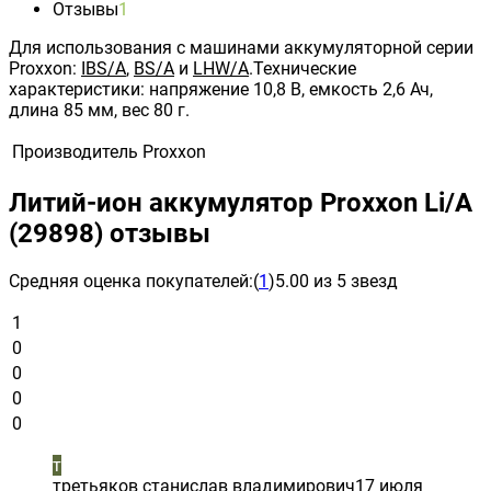
Отзывы
1
Для использования с машинами аккумуляторной серии
Proxxon:
IBS/A
,
BS/A
и
LHW/A
.Технические
характеристики: напряжение 10,8 В, емкость 2,6 Ач,
длина 85 мм, вес 80 г.
Производитель
Proxxon
Литий-ион аккумулятор Proxxon Li/A
(29898) отзывы
Средняя оценка покупателей:
(
1
)
5.00 из 5 звезд
1
0
0
0
0
т
третьяков станислав владимирович
17 июля