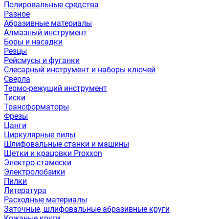
Полировальные средства
Разное
Абразивные материалы
Алмазный инструмент
Боры и насадки
Резцы
Рейсмусы и фуганки
Слесарный инструмент и наборы ключей
Сверла
Термо-режущий инструмент
Тиски
Трансформаторы
Фрезы
Цанги
Циркулярные пилы
Шлифовальные станки и машины
Щетки и крацовки Proxxon
Электро-стамески
Электролобзики
Пилки
Литература
Расходные материалы
Заточные, шлифовальные абразивные круги
Кожаные круги