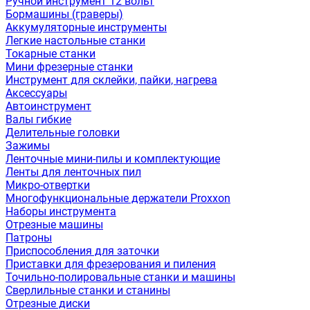
Ручной инструмент 12 вольт
Бормашины (граверы)
Аккумуляторные инструменты
Легкие настольные станки
Токарные станки
Мини фрезерные станки
Инструмент для склейки, пайки, нагрева
Аксессуары
Автоинструмент
Валы гибкие
Делительные головки
Зажимы
Ленточные мини-пилы и комплектующие
Ленты для ленточных пил
Микро-отвертки
Многофункциональные держатели Proxxon
Наборы инструмента
Отрезные машины
Патроны
Приспособления для заточки
Приставки для фрезерования и пиления
Точильно-полировальные станки и машины
Сверлильные станки и станины
Отрезные диски