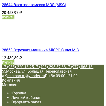
28644 Электростамеска MOS (MSG)
20 453,97
₽
Купить
28650 Отрезная машинка MICRO Cutter MIC
12 430,89
₽
Купить
+7 (985) 220-13-25
+7 (495) 295-57-88
+7 (977) 865-13-
55
Москва, ул. Большая Переяславская,
д.9
micmag.ru@yandex.ru
Пн-Вс 09:00—21:00
Компания
Магазин
Корзина
Личный кабинет
Оформить заказ