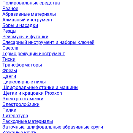
Полировальные средства
Разное
Абразивные материалы
Алмазный инструмент
Боры и насадки
Резцы
Рейсмусы и фуганки
Слесарный инструмент и наборы ключей
Сверла
Термо-режущий инструмент
Тиски
Трансформаторы
Фрезы
Цанги
Циркулярные пилы
Шлифовальные станки и машины
Щетки и крацовки Proxxon
Электро-стамески
Электролобзики
Пилки
Литература
Расходные материалы
Заточные, шлифовальные абразивные круги
Кожаные круги