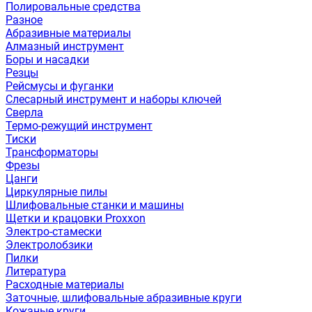
Полировальные средства
Разное
Абразивные материалы
Алмазный инструмент
Боры и насадки
Резцы
Рейсмусы и фуганки
Слесарный инструмент и наборы ключей
Сверла
Термо-режущий инструмент
Тиски
Трансформаторы
Фрезы
Цанги
Циркулярные пилы
Шлифовальные станки и машины
Щетки и крацовки Proxxon
Электро-стамески
Электролобзики
Пилки
Литература
Расходные материалы
Заточные, шлифовальные абразивные круги
Кожаные круги