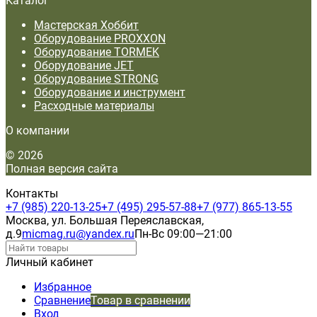
Каталог
Мастерская Хоббит
Оборудование PROXXON
Оборудование TORMEK
Оборудование JET
Оборудование STRONG
Оборудование и инструмент
Расходные материалы
О компании
© 2026
Полная версия сайта
Контакты
+7 (985) 220-13-25
+7 (495) 295-57-88
+7 (977) 865-13-55
Москва, ул. Большая Переяславская,
д.9
micmag.ru@yandex.ru
Пн-Вс 09:00—21:00
Личный кабинет
Избранное
Сравнение
Товар в сравнении
Вход