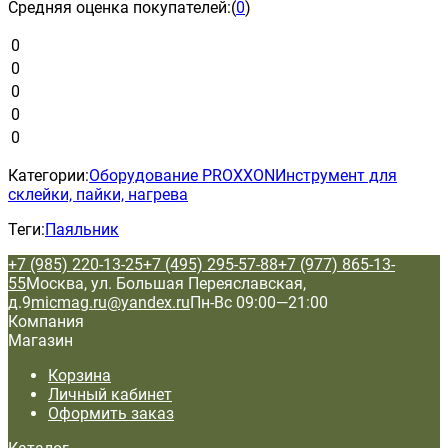
Средняя оценка покупателей:
(
0
)
0
0
0
0
0
Категории:
Оборудование PROXXON
Инструмент для
склейки, пайки, нагрева
Теги:
Паяльник
+7 (985) 220-13-25
+7 (495) 295-57-88
+7 (977) 865-13-
55
Москва, ул. Большая Переяславская,
д.9
micmag.ru@yandex.ru
Пн-Вс 09:00—21:00
Компания
Магазин
Корзина
Личный кабинет
Оформить заказ