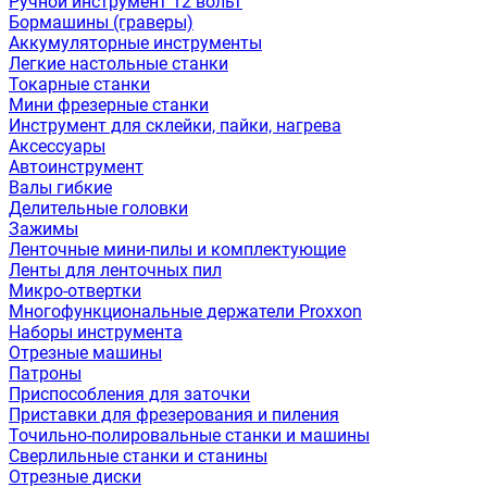
Ручной инструмент 12 вольт
Бормашины (граверы)
Аккумуляторные инструменты
Легкие настольные станки
Токарные станки
Мини фрезерные станки
Инструмент для склейки, пайки, нагрева
Аксессуары
Автоинструмент
Валы гибкие
Делительные головки
Зажимы
Ленточные мини-пилы и комплектующие
Ленты для ленточных пил
Микро-отвертки
Многофункциональные держатели Proxxon
Наборы инструмента
Отрезные машины
Патроны
Приспособления для заточки
Приставки для фрезерования и пиления
Точильно-полировальные станки и машины
Сверлильные станки и станины
Отрезные диски