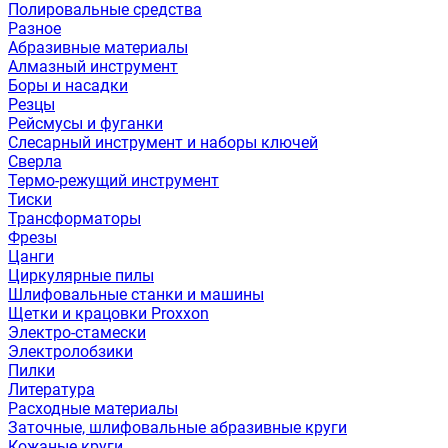
Полировальные средства
Разное
Абразивные материалы
Алмазный инструмент
Боры и насадки
Резцы
Рейсмусы и фуганки
Слесарный инструмент и наборы ключей
Сверла
Термо-режущий инструмент
Тиски
Трансформаторы
Фрезы
Цанги
Циркулярные пилы
Шлифовальные станки и машины
Щетки и крацовки Proxxon
Электро-стамески
Электролобзики
Пилки
Литература
Расходные материалы
Заточные, шлифовальные абразивные круги
Кожаные круги