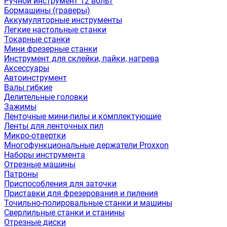
Ручной инструмент 12 вольт
Бормашины (граверы)
Аккумуляторные инструменты
Легкие настольные станки
Токарные станки
Мини фрезерные станки
Инструмент для склейки, пайки, нагрева
Аксессуары
Автоинструмент
Валы гибкие
Делительные головки
Зажимы
Ленточные мини-пилы и комплектующие
Ленты для ленточных пил
Микро-отвертки
Многофункциональные держатели Proxxon
Наборы инструмента
Отрезные машины
Патроны
Приспособления для заточки
Приставки для фрезерования и пиления
Точильно-полировальные станки и машины
Сверлильные станки и станины
Отрезные диски