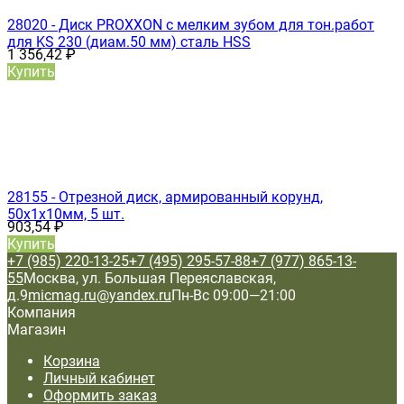
28020 - Диск PROXXON с мелким зубом для тон.работ
для KS 230 (диам.50 мм) сталь HSS
1 356,42
₽
Купить
28155 - Отрезной диск, армированный корунд,
50х1х10мм, 5 шт.
903,54
₽
Купить
+7 (985) 220-13-25
+7 (495) 295-57-88
+7 (977) 865-13-
55
Москва, ул. Большая Переяславская,
д.9
micmag.ru@yandex.ru
Пн-Вс 09:00—21:00
Компания
Магазин
Корзина
Личный кабинет
Оформить заказ