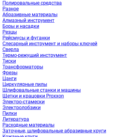
Полировальные средства
Разное
Абразивные материалы
Алмазный инструмент
Боры и насадки
Резцы
Рейсмусы и фуганки
Слесарный инструмент и наборы ключей
Сверла
Термо-режущий инструмент
Тиски
Трансформаторы
Фрезы
Цанги
Циркулярные пилы
Шлифовальные станки и машины
Щетки и крацовки Proxxon
Электро-стамески
Электролобзики
Пилки
Литература
Расходные материалы
Заточные, шлифовальные абразивные круги
Кожаные круги