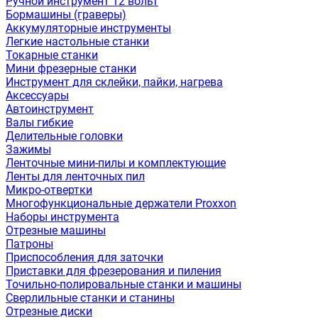
Ручной инструмент 12 вольт
Бормашины (граверы)
Аккумуляторные инструменты
Легкие настольные станки
Токарные станки
Мини фрезерные станки
Инструмент для склейки, пайки, нагрева
Аксессуары
Автоинструмент
Валы гибкие
Делительные головки
Зажимы
Ленточные мини-пилы и комплектующие
Ленты для ленточных пил
Микро-отвертки
Многофункциональные держатели Proxxon
Наборы инструмента
Отрезные машины
Патроны
Приспособления для заточки
Приставки для фрезерования и пиления
Точильно-полировальные станки и машины
Сверлильные станки и станины
Отрезные диски