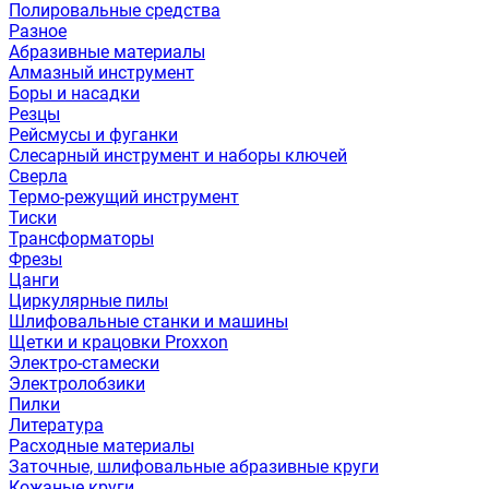
Полировальные средства
Разное
Абразивные материалы
Алмазный инструмент
Боры и насадки
Резцы
Рейсмусы и фуганки
Слесарный инструмент и наборы ключей
Сверла
Термо-режущий инструмент
Тиски
Трансформаторы
Фрезы
Цанги
Циркулярные пилы
Шлифовальные станки и машины
Щетки и крацовки Proxxon
Электро-стамески
Электролобзики
Пилки
Литература
Расходные материалы
Заточные, шлифовальные абразивные круги
Кожаные круги