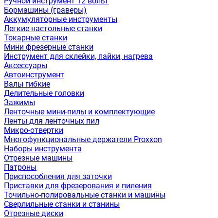
Ручной инструмент 12 вольт
Бормашины (граверы)
Аккумуляторные инструменты
Легкие настольные станки
Токарные станки
Мини фрезерные станки
Инструмент для склейки, пайки, нагрева
Аксессуары
Автоинструмент
Валы гибкие
Делительные головки
Зажимы
Ленточные мини-пилы и комплектующие
Ленты для ленточных пил
Микро-отвертки
Многофункциональные держатели Proxxon
Наборы инструмента
Отрезные машины
Патроны
Приспособления для заточки
Приставки для фрезерования и пиления
Точильно-полировальные станки и машины
Сверлильные станки и станины
Отрезные диски