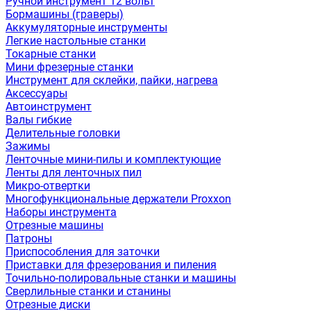
Ручной инструмент 12 вольт
Бормашины (граверы)
Аккумуляторные инструменты
Легкие настольные станки
Токарные станки
Мини фрезерные станки
Инструмент для склейки, пайки, нагрева
Аксессуары
Автоинструмент
Валы гибкие
Делительные головки
Зажимы
Ленточные мини-пилы и комплектующие
Ленты для ленточных пил
Микро-отвертки
Многофункциональные держатели Proxxon
Наборы инструмента
Отрезные машины
Патроны
Приспособления для заточки
Приставки для фрезерования и пиления
Точильно-полировальные станки и машины
Сверлильные станки и станины
Отрезные диски