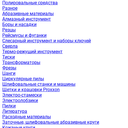
Полировальные средства
Разное
Абразивные материалы
Алмазный инструмент
Боры и насадки
Резцы
Рейсмусы и фуганки
Слесарный инструмент и наборы ключей
Сверла
Термо-режущий инструмент
Тиски
Трансформаторы
Фрезы
Цанги
Циркулярные пилы
Шлифовальные станки и машины
Щетки и крацовки Proxxon
Электро-стамески
Электролобзики
Пилки
Литература
Расходные материалы
Заточные, шлифовальные абразивные круги
Кожаные круги