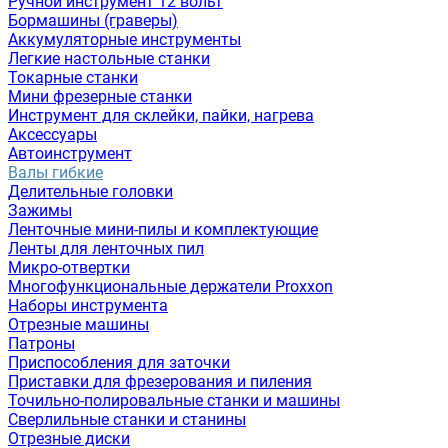
Ручной инструмент 12 вольт
Бормашины (граверы)
Аккумуляторные инструменты
Легкие настольные станки
Токарные станки
Мини фрезерные станки
Инструмент для склейки, пайки, нагрева
Аксессуары
Автоинструмент
Валы гибкие
Делительные головки
Зажимы
Ленточные мини-пилы и комплектующие
Ленты для ленточных пил
Микро-отвертки
Многофункциональные держатели Proxxon
Наборы инструмента
Отрезные машины
Патроны
Приспособления для заточки
Приставки для фрезерования и пиления
Точильно-полировальные станки и машины
Сверлильные станки и станины
Отрезные диски