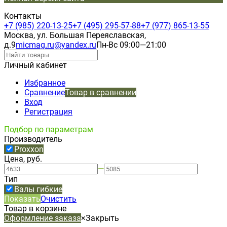
Контакты
+7 (985) 220-13-25
+7 (495) 295-57-88
+7 (977) 865-13-55
Москва, ул. Большая Переяславская,
д.9
micmag.ru@yandex.ru
Пн-Вс 09:00—21:00
Личный кабинет
Избранное
Сравнение
Товар в сравнении
Вход
Регистрация
Подбор по параметрам
Производитель
Proxxon
Цена, руб.
—
Тип
Валы гибкие
Показать
Очистить
Товар в корзине
Оформление заказа
×
Закрыть