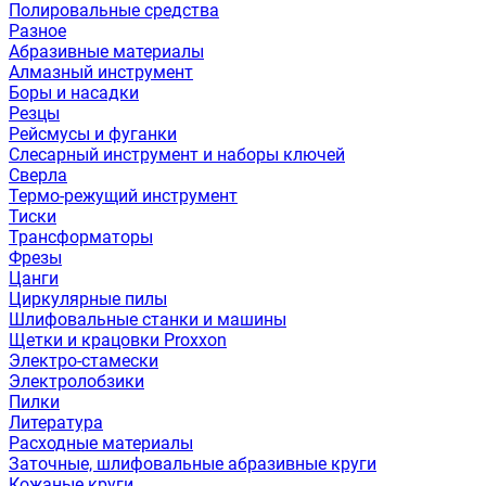
Полировальные средства
Разное
Абразивные материалы
Алмазный инструмент
Боры и насадки
Резцы
Рейсмусы и фуганки
Слесарный инструмент и наборы ключей
Сверла
Термо-режущий инструмент
Тиски
Трансформаторы
Фрезы
Цанги
Циркулярные пилы
Шлифовальные станки и машины
Щетки и крацовки Proxxon
Электро-стамески
Электролобзики
Пилки
Литература
Расходные материалы
Заточные, шлифовальные абразивные круги
Кожаные круги