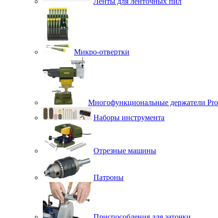
Ленты для ленточных пил
Микро-отвертки
Многофункциональные держатели Pro
Наборы инструмента
Отрезные машины
Патроны
Приспособления для заточки