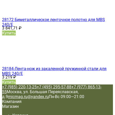
28172 Биметаллическое ленточное полотно для MBS
240/E
3 841,71
₽
Купить
28184-Лента-нож из закаленной пружинной стали для
MBS 240/E
3 219
₽
Купить
+7 (985) 220-13-25
+7 (495) 295-57-88
+7 (977) 865-13-
55
Москва, ул. Большая Переяславская,
д.9
micmag.ru@yandex.ru
Пн-Вс 09:00—21:00
Компания
Магазин