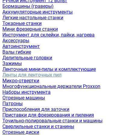
Ручной инструмент 12 вольт
Бормашины (граверы)
Аккумуляторные инструменты
Легкие настольные станки
Токарные станки
Мини фрезерные станки
Инструмент для склейки, пайки, нагрева
Аксессуары
Автоинструмент
Валы гибкие
Делительные головки
Зажимы
Ленточные мини-пилы и комплектующие
Ленты для ленточных пил
Микро-отвертки
Многофункциональные держатели Proxxon
Наборы инструмента
Отрезные машины
Патроны
Приспособления для заточки
Приставки для фрезерования и пиления
Точильно-полировальные станки и машины
Сверлильные станки и станины
Отрезные диски