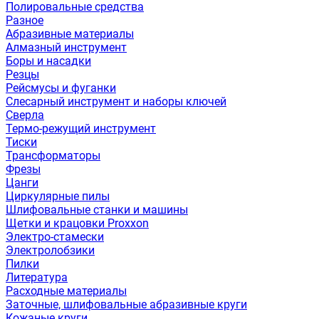
Полировальные средства
Разное
Абразивные материалы
Алмазный инструмент
Боры и насадки
Резцы
Рейсмусы и фуганки
Слесарный инструмент и наборы ключей
Сверла
Термо-режущий инструмент
Тиски
Трансформаторы
Фрезы
Цанги
Циркулярные пилы
Шлифовальные станки и машины
Щетки и крацовки Proxxon
Электро-стамески
Электролобзики
Пилки
Литература
Расходные материалы
Заточные, шлифовальные абразивные круги
Кожаные круги