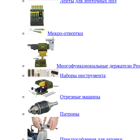
Ленты для ленточных пил
Микро-отвертки
Многофункциональные держатели Pro
Наборы инструмента
Отрезные машины
Патроны
Приспособления для заточки