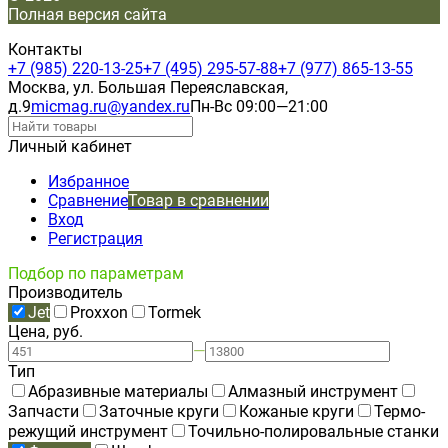
Полная версия сайта
Контакты
+7 (985) 220-13-25
+7 (495) 295-57-88
+7 (977) 865-13-55
Москва, ул. Большая Переяславская,
д.9
micmag.ru@yandex.ru
Пн-Вс 09:00—21:00
Личный кабинет
Избранное
Сравнение
Товар в сравнении
Вход
Регистрация
Подбор по параметрам
Производитель
Jet
Proxxon
Tormek
Цена, руб.
—
Тип
Абразивные материалы
Алмазный инструмент
Запчасти
Заточные круги
Кожаные круги
Термо-
режущий инструмент
Точильно-полировальные станки