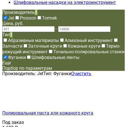
Шлифовальные насадки на электроинструмент
Производитель
1
Jet
Proxxon
Tormek
Цена, руб.
—
Тип
1
Абразивные материалы
Алмазный инструмент
Запчасти
Заточные круги
Кожаные круги
Термо-
режущий инструмент
Точильно-полировальные станки
Фуганки
Шлифовальные ленты
Еще
Подбор по параметрам
Производитель:
Jet
Тип:
Фуганки
Очистить
Полировальная паста для кожаного круга
Под заказ