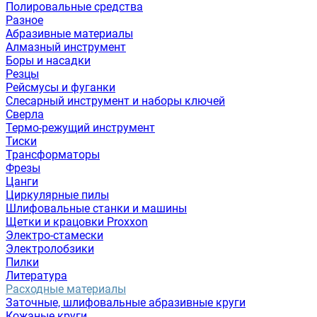
Полировальные средства
Разное
Абразивные материалы
Алмазный инструмент
Боры и насадки
Резцы
Рейсмусы и фуганки
Слесарный инструмент и наборы ключей
Сверла
Термо-режущий инструмент
Тиски
Трансформаторы
Фрезы
Цанги
Циркулярные пилы
Шлифовальные станки и машины
Щетки и крацовки Proxxon
Электро-стамески
Электролобзики
Пилки
Литература
Расходные материалы
Заточные, шлифовальные абразивные круги
Кожаные круги