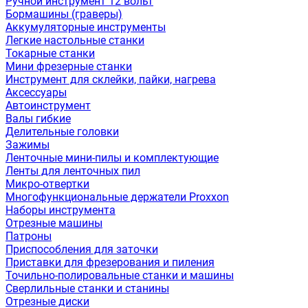
Ручной инструмент 12 вольт
Бормашины (граверы)
Аккумуляторные инструменты
Легкие настольные станки
Токарные станки
Мини фрезерные станки
Инструмент для склейки, пайки, нагрева
Аксессуары
Автоинструмент
Валы гибкие
Делительные головки
Зажимы
Ленточные мини-пилы и комплектующие
Ленты для ленточных пил
Микро-отвертки
Многофункциональные держатели Proxxon
Наборы инструмента
Отрезные машины
Патроны
Приспособления для заточки
Приставки для фрезерования и пиления
Точильно-полировальные станки и машины
Сверлильные станки и станины
Отрезные диски