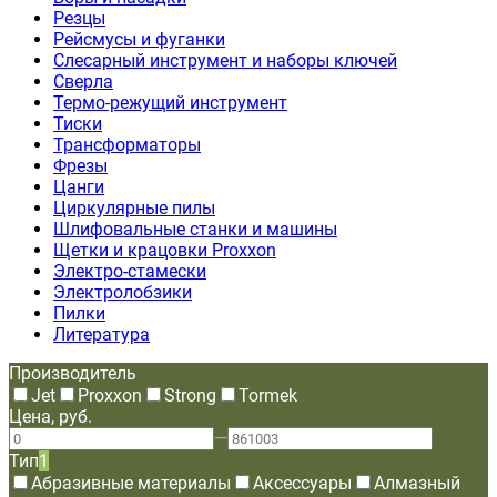
Резцы
Рейсмусы и фуганки
Слесарный инструмент и наборы ключей
Сверла
Термо-режущий инструмент
Тиски
Трансформаторы
Фрезы
Цанги
Циркулярные пилы
Шлифовальные станки и машины
Щетки и крацовки Proxxon
Электро-стамески
Электролобзики
Пилки
Литература
Производитель
Jet
Proxxon
Strong
Tormek
Цена, руб.
—
Тип
1
Абразивные материалы
Аксессуары
Алмазный