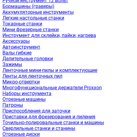
Ручной инструмент 12 вольт
Бормашины (граверы)
Аккумуляторные инструменты
Легкие настольные станки
Токарные станки
Мини фрезерные станки
Инструмент для склейки, пайки, нагрева
Аксессуары
Автоинструмент
Валы гибкие
Делительные головки
Зажимы
Ленточные мини-пилы и комплектующие
Ленты для ленточных пил
Микро-отвертки
Многофункциональные держатели Proxxon
Наборы инструмента
Отрезные машины
Патроны
Приспособления для заточки
Приставки для фрезерования и пиления
Точильно-полировальные станки и машины
Сверлильные станки и станины
Отрезные диски