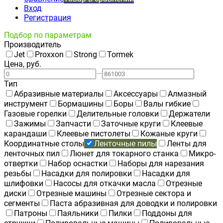
Вход
Регистрация
Подбор по параметрам
Производитель
Jet
Proxxon
Strong
Tormek
Цена, руб.
—
Тип
Абразивные материалы
Аксессуары
Алмазный
инструмент
Бормашины
Боры
Валы гибкие
Газовые горелки
Делительные головки
Держатели
Зажимы
Запчасти
Заточные круги
Клеевые
карандаши
Клеевые пистолеты
Кожаные круги
Координатные столы
Ленточные пилы
Ленты для
ленточных пил
Люнет для токарного станка
Микро-
отвертки
Набор оснастки
Наборы для нарезания
резьбы
Насадки для полировки
Насадки для
шлифовки
Насосы для откачки масла
Отрезные
диски
Отрезные машины
Отрезные сектора и
сегменты
Паста абразивная для доводки и полировки
Патроны
Паяльники
Пилки
Поддоны для