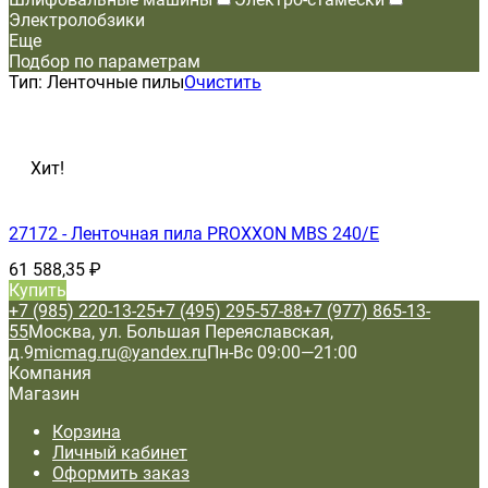
Электролобзики
Еще
Подбор по параметрам
Тип:
Ленточные пилы
Очистить
Хит!
27172 - Ленточная пила PROXXON MBS 240/E
61 588,35
₽
Купить
+7 (985) 220-13-25
+7 (495) 295-57-88
+7 (977) 865-13-
55
Москва, ул. Большая Переяславская,
д.9
micmag.ru@yandex.ru
Пн-Вс 09:00—21:00
Компания
Магазин
Корзина
Личный кабинет
Оформить заказ