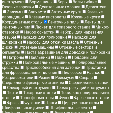
инструмент
Бормашины
Боры
Валы гибкие
Газовые горелки
Делительные головки
Держатели
Зажимы
Запчасти
Заточные круги
Клеевые
карандаши
Клеевые пистолеты
Кожаные круги
Координатные столы
Ленточные пилы
Ленты для
ленточных пил
Люнет для токарного станка
Микро-
отвертки
Набор оснастки
Наборы для нарезания
резьбы
Насадки для полировки
Насадки для
шлифовки
Насосы для откачки масла
Отрезные
диски
Отрезные машины
Отрезные сектора и
сегменты
Паста абразивная для доводки и полировки
Патроны
Паяльники
Пилки
Поддоны для
стружки
Полировальные машины
Полировальные
средства
Приспособления для заточки
Приставки
для фрезерования и пиления
Пылесосы
Разное
Резцедержатели
Резцы
Рейсмусы
Сверла
Сверлильно-фрезерные станины
Сверлильные станки
Слесарный инструмент
Термо-режущий инструмент
Тиски
Токарные станки
Точильно-полировальные
станки
Трансформаторы
Фены
Фрезерные станки
Фрезы
Фуганки
Цанги
Циркулярные пилы
Шлифовальные диски
Шлифовальные ленты
Шлифовальные машины
Электро-стамески