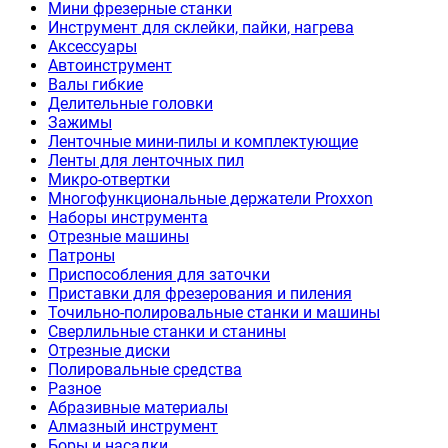
Мини фрезерные станки
Инструмент для склейки, пайки, нагрева
Аксессуары
Автоинструмент
Валы гибкие
Делительные головки
Зажимы
Ленточные мини-пилы и комплектующие
Ленты для ленточных пил
Микро-отвертки
Многофункциональные держатели Proxxon
Наборы инструмента
Отрезные машины
Патроны
Приспособления для заточки
Приставки для фрезерования и пиления
Точильно-полировальные станки и машины
Сверлильные станки и станины
Отрезные диски
Полировальные средства
Разное
Абразивные материалы
Алмазный инструмент
Боры и насадки