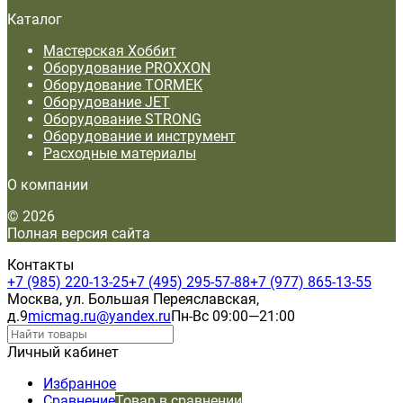
Каталог
Мастерская Хоббит
Оборудование PROXXON
Оборудование TORMEK
Оборудование JET
Оборудование STRONG
Оборудование и инструмент
Расходные материалы
О компании
© 2026
Полная версия сайта
Контакты
+7 (985) 220-13-25
+7 (495) 295-57-88
+7 (977) 865-13-55
Москва, ул. Большая Переяславская,
д.9
micmag.ru@yandex.ru
Пн-Вс 09:00—21:00
Личный кабинет
Избранное
Сравнение
Товар в сравнении