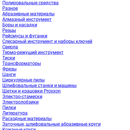
Полировальные средства
Разное
Абразивные материалы
Алмазный инструмент
Боры и насадки
Резцы
Рейсмусы и фуганки
Слесарный инструмент и наборы ключей
Сверла
Термо-режущий инструмент
Тиски
Трансформаторы
Фрезы
Цанги
Циркулярные пилы
Шлифовальные станки и машины
Щетки и крацовки Proxxon
Электро-стамески
Электролобзики
Пилки
Литература
Расходные материалы
Заточные, шлифовальные абразивные круги
Кожаные круги