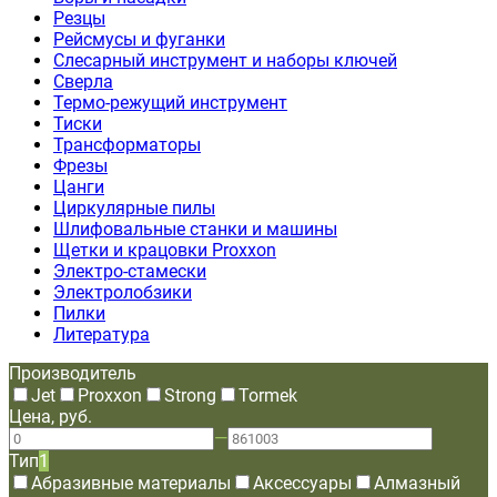
Резцы
Рейсмусы и фуганки
Слесарный инструмент и наборы ключей
Сверла
Термо-режущий инструмент
Тиски
Трансформаторы
Фрезы
Цанги
Циркулярные пилы
Шлифовальные станки и машины
Щетки и крацовки Proxxon
Электро-стамески
Электролобзики
Пилки
Литература
Производитель
Jet
Proxxon
Strong
Tormek
Цена, руб.
—
Тип
1
Абразивные материалы
Аксессуары
Алмазный