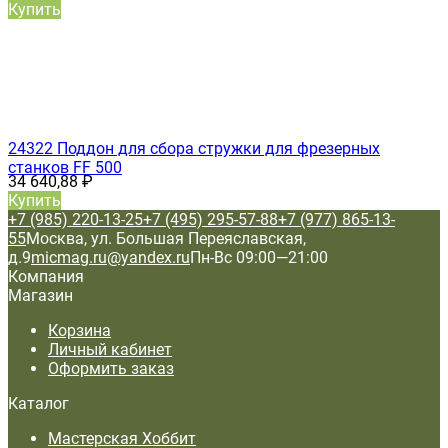
Купить
24322 Поддон для сбора стружки для фрезерных
станков FF 500
34 640,88
₽
Купить
+7 (985) 220-13-25
+7 (495) 295-57-88
+7 (977) 865-13-
55
Москва, ул. Большая Переяславская,
д.9
micmag.ru@yandex.ru
Пн-Вс 09:00—21:00
Компания
Магазин
Корзина
Личный кабинет
Оформить заказ
Каталог
Мастерская Хоббит