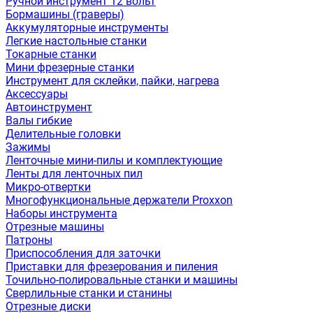
Ручной инструмент 12 вольт
Бормашины (граверы)
Аккумуляторные инструменты
Легкие настольные станки
Токарные станки
Мини фрезерные станки
Инструмент для склейки, пайки, нагрева
Аксессуары
Автоинструмент
Валы гибкие
Делительные головки
Зажимы
Ленточные мини-пилы и комплектующие
Ленты для ленточных пил
Микро-отвертки
Многофункциональные держатели Proxxon
Наборы инструмента
Отрезные машины
Патроны
Приспособления для заточки
Приставки для фрезерования и пиления
Точильно-полировальные станки и машины
Сверлильные станки и станины
Отрезные диски