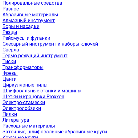
Полировальные средства
Разное
Абразивные материалы
Алмазный инструмент
Боры и насадки
Резцы
Рейсмусы и фуганки
Слесарный инструмент и наборы ключей
Сверла
Термо-режущий инструмент
Тиски
Трансформаторы
Фрезы
Цанги
Циркулярные пилы
Шлифовальные станки и машины
Щетки и крацовки Proxxon
Электро-стамески
Электролобзики
Пилки
Литература
Расходные материалы
Заточные, шлифовальные абразивные круги
Кожаные круги