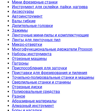
Мини фрезерные станки
Инструмент для склейки, пайки, нагрева
Аксессуары
Автоинструмент
Валы гибкие
Делительные головки
Зажимы
Ленточные мини-пилы и комплектующие
Ленты для ленточных пил
Микро-отвертки
Многофункциональные держатели Proxxon
Наборы инструмента
Отрезные машины
Патроны
Приспособления для заточки
Приставки для фрезерования и пиления
Точильно-полировальные станки и машины
Сверлильные станки и станины
Отрезные диски
Полировальные средства
Разное
Абразивные материалы
Алмазный инструмент
Боры и насадки