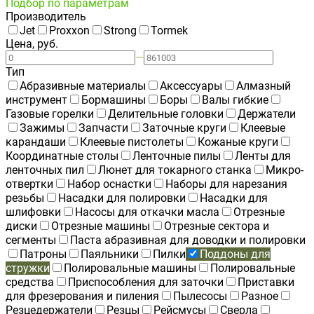
Подбор по параметрам
Производитель
Jet
Proxxon
Strong
Tormek
Цена, руб.
—
Тип
Абразивные материалы
Аксессуары
Алмазный
инструмент
Бормашины
Боры
Валы гибкие
Газовые горелки
Делительные головки
Держатели
Зажимы
Запчасти
Заточные круги
Клеевые
карандаши
Клеевые пистолеты
Кожаные круги
Координатные столы
Ленточные пилы
Ленты для
ленточных пил
Люнет для токарного станка
Микро-
отвертки
Набор оснастки
Наборы для нарезания
резьбы
Насадки для полировки
Насадки для
шлифовки
Насосы для откачки масла
Отрезные
диски
Отрезные машины
Отрезные сектора и
сегменты
Паста абразивная для доводки и полировки
Патроны
Паяльники
Пилки
Поддоны для
стружки
Полировальные машины
Полировальные
средства
Приспособления для заточки
Приставки
для фрезерования и пиления
Пылесосы
Разное
Резцедержатели
Резцы
Рейсмусы
Сверла