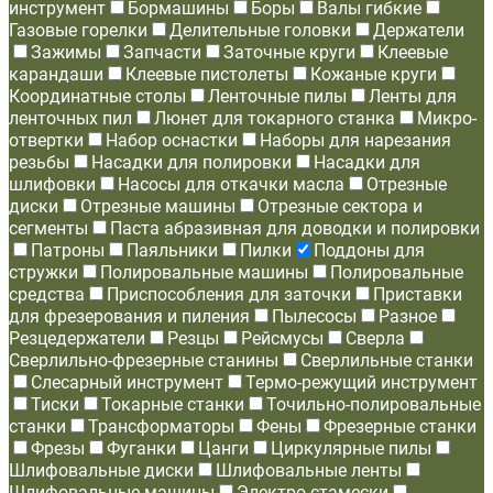
инструмент
Бормашины
Боры
Валы гибкие
Газовые горелки
Делительные головки
Держатели
Зажимы
Запчасти
Заточные круги
Клеевые
карандаши
Клеевые пистолеты
Кожаные круги
Координатные столы
Ленточные пилы
Ленты для
ленточных пил
Люнет для токарного станка
Микро-
отвертки
Набор оснастки
Наборы для нарезания
резьбы
Насадки для полировки
Насадки для
шлифовки
Насосы для откачки масла
Отрезные
диски
Отрезные машины
Отрезные сектора и
сегменты
Паста абразивная для доводки и полировки
Патроны
Паяльники
Пилки
Поддоны для
стружки
Полировальные машины
Полировальные
средства
Приспособления для заточки
Приставки
для фрезерования и пиления
Пылесосы
Разное
Резцедержатели
Резцы
Рейсмусы
Сверла
Сверлильно-фрезерные станины
Сверлильные станки
Слесарный инструмент
Термо-режущий инструмент
Тиски
Токарные станки
Точильно-полировальные
станки
Трансформаторы
Фены
Фрезерные станки
Фрезы
Фуганки
Цанги
Циркулярные пилы
Шлифовальные диски
Шлифовальные ленты
Шлифовальные машины
Электро-стамески