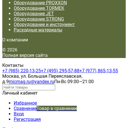
Оборудование PROXXON
Оборудование TORMEK
Оборудование JET
Оборудование STRONG
Оборудование и инструмент
Расходные материалы
О компании
© 2026
Полная версия сайта
Контакты
+7 (985) 220-13-25
+7 (495) 295-57-88
+7 (977) 865-13-55
Москва, ул. Большая Переяславская,
д.9
micmag.ru@yandex.ru
Пн-Вс 09:00—21:00
Личный кабинет
Избранное
Сравнение
Товар в сравнении
Вход
Регистрация