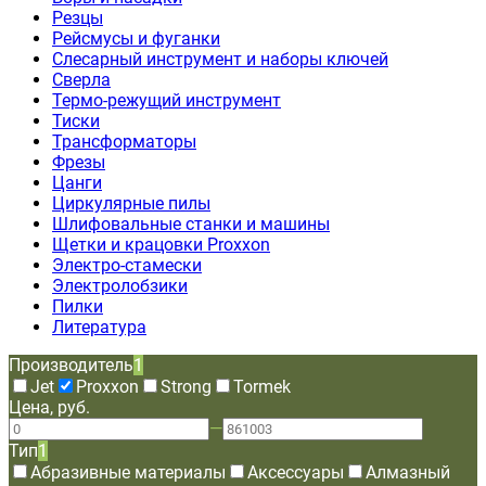
Резцы
Рейсмусы и фуганки
Слесарный инструмент и наборы ключей
Сверла
Термо-режущий инструмент
Тиски
Трансформаторы
Фрезы
Цанги
Циркулярные пилы
Шлифовальные станки и машины
Щетки и крацовки Proxxon
Электро-стамески
Электролобзики
Пилки
Литература
Производитель
1
Jet
Proxxon
Strong
Tormek
Цена, руб.
—
Тип
1
Абразивные материалы
Аксессуары
Алмазный