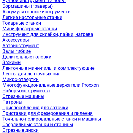
Ручной инструмент 12 вольт
Бормашины (граверы)
Аккумуляторные инструменты
Легкие настольные станки
Токарные станки
Мини фрезерные станки
Инструмент для склейки, пайки, нагрева
Аксессуары
Автоинструмент
Валы гибкие
Делительные головки
Зажимы
Ленточные мини-пилы и комплектующие
Ленты для ленточных пил
Микро-отвертки
Многофункциональные держатели Proxxon
Наборы инструмента
Отрезные машины
Патроны
Приспособления для заточки
Приставки для фрезерования и пиления
Точильно-полировальные станки и машины
Сверлильные станки и станины
Отрезные диски