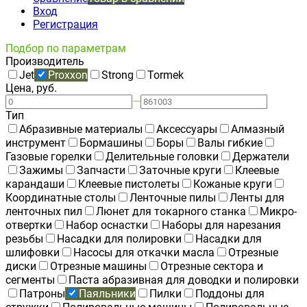
Вход
Регистрация
Подбор по параметрам
Производитель
Jet
Proxxon
Strong
Tormek
Цена, руб.
—
Тип
Абразивные материалы
Аксессуары
Алмазный
инструмент
Бормашины
Боры
Валы гибкие
Газовые горелки
Делительные головки
Держатели
Зажимы
Запчасти
Заточные круги
Клеевые
карандаши
Клеевые пистолеты
Кожаные круги
Координатные столы
Ленточные пилы
Ленты для
ленточных пил
Люнет для токарного станка
Микро-
отвертки
Набор оснастки
Наборы для нарезания
резьбы
Насадки для полировки
Насадки для
шлифовки
Насосы для откачки масла
Отрезные
диски
Отрезные машины
Отрезные сектора и
сегменты
Паста абразивная для доводки и полировки
Патроны
Паяльники
Пилки
Поддоны для