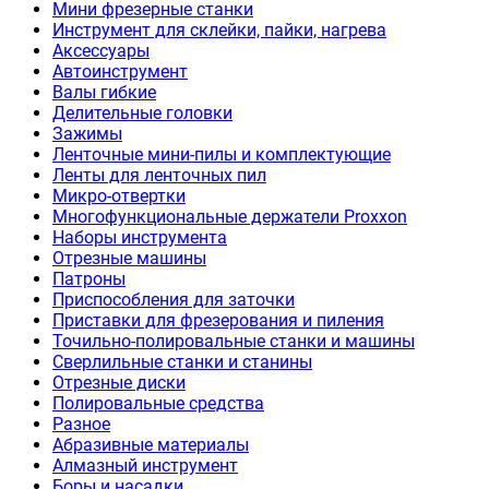
Мини фрезерные станки
Инструмент для склейки, пайки, нагрева
Аксессуары
Автоинструмент
Валы гибкие
Делительные головки
Зажимы
Ленточные мини-пилы и комплектующие
Ленты для ленточных пил
Микро-отвертки
Многофункциональные держатели Proxxon
Наборы инструмента
Отрезные машины
Патроны
Приспособления для заточки
Приставки для фрезерования и пиления
Точильно-полировальные станки и машины
Сверлильные станки и станины
Отрезные диски
Полировальные средства
Разное
Абразивные материалы
Алмазный инструмент
Боры и насадки