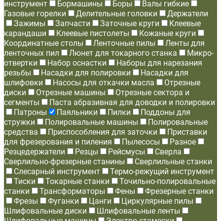
инструмент
Бормашины
Боры
Валы гибкие
Газовые горелки
Делительные головки
Держатели
Зажимы
Запчасти
Заточные круги
Клеевые
карандаши
Клеевые пистолеты
Кожаные круги
Координатные столы
Ленточные пилы
Ленты для
ленточных пил
Люнет для токарного станка
Микро-
отвертки
Набор оснастки
Наборы для нарезания
резьбы
Насадки для полировки
Насадки для
шлифовки
Насосы для откачки масла
Отрезные
диски
Отрезные машины
Отрезные сектора и
сегменты
Паста абразивная для доводки и полировки
Патроны
Паяльники
Пилки
Поддоны для
стружки
Полировальные машины
Полировальные
средства
Приспособления для заточки
Приставки
для фрезерования и пиления
Пылесосы
Разное
Резцедержатели
Резцы
Рейсмусы
Сверла
Сверлильно-фрезерные станины
Сверлильные станки
Слесарный инструмент
Термо-режущий инструмент
Тиски
Токарные станки
Точильно-полировальные
станки
Трансформаторы
Фены
Фрезерные станки
Фрезы
Фуганки
Цанги
Циркулярные пилы
Шлифовальные диски
Шлифовальные ленты
Шлифовальные машины
Электро-стамески