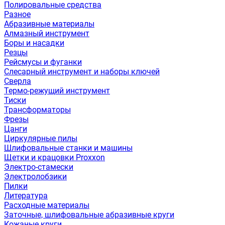
Полировальные средства
Разное
Абразивные материалы
Алмазный инструмент
Боры и насадки
Резцы
Рейсмусы и фуганки
Слесарный инструмент и наборы ключей
Сверла
Термо-режущий инструмент
Тиски
Трансформаторы
Фрезы
Цанги
Циркулярные пилы
Шлифовальные станки и машины
Щетки и крацовки Proxxon
Электро-стамески
Электролобзики
Пилки
Литература
Расходные материалы
Заточные, шлифовальные абразивные круги
Кожаные круги