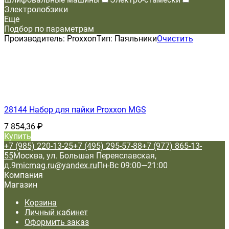
Электролобзики
Еще
Подбор по параметрам
Производитель:
Proxxon
Тип:
Паяльники
Очистить
28144 Набор для пайки Proxxon MGS
7 854,36
₽
Купить
+7 (985) 220-13-25
+7 (495) 295-57-88
+7 (977) 865-13-
55
Москва, ул. Большая Переяславская,
д.9
micmag.ru@yandex.ru
Пн-Вс 09:00—21:00
Компания
Магазин
Корзина
Личный кабинет
Оформить заказ