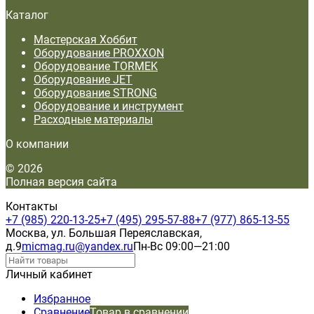
Каталог
Мастерская Хоббит
Оборудование PROXXON
Оборудование TORMEK
Оборудование JET
Оборудование STRONG
Оборудование и инструмент
Расходные материалы
О компании
© 2026
Полная версия сайта
Контакты
+7 (985) 220-13-25
+7 (495) 295-57-88
+7 (977) 865-13-55
Москва, ул. Большая Переяславская,
д.9
micmag.ru@yandex.ru
Пн-Вс 09:00—21:00
Личный кабинет
Избранное
Сравнение
Товар в сравнении