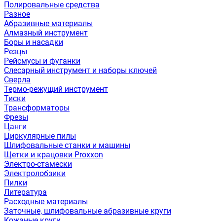
Полировальные средства
Разное
Абразивные материалы
Алмазный инструмент
Боры и насадки
Резцы
Рейсмусы и фуганки
Слесарный инструмент и наборы ключей
Сверла
Термо-режущий инструмент
Тиски
Трансформаторы
Фрезы
Цанги
Циркулярные пилы
Шлифовальные станки и машины
Щетки и крацовки Proxxon
Электро-стамески
Электролобзики
Пилки
Литература
Расходные материалы
Заточные, шлифовальные абразивные круги
Кожаные круги