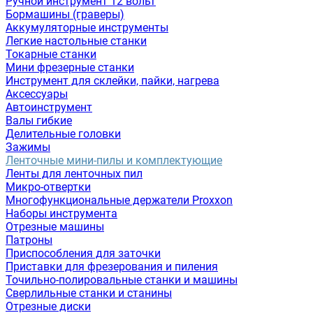
Ручной инструмент 12 вольт
Бормашины (граверы)
Аккумуляторные инструменты
Легкие настольные станки
Токарные станки
Мини фрезерные станки
Инструмент для склейки, пайки, нагрева
Аксессуары
Автоинструмент
Валы гибкие
Делительные головки
Зажимы
Ленточные мини-пилы и комплектующие
Ленты для ленточных пил
Микро-отвертки
Многофункциональные держатели Proxxon
Наборы инструмента
Отрезные машины
Патроны
Приспособления для заточки
Приставки для фрезерования и пиления
Точильно-полировальные станки и машины
Сверлильные станки и станины
Отрезные диски