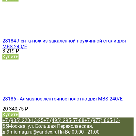
28184-Лента-нож из закаленной пружинной стали для
MBS 240/E
3 219
₽
Купить
28186 - Алмазное ленточное полотно для MBS 240/E
20 340,75
₽
Купить
+7 (985) 220-13-25
+7 (495) 295-57-88
+7 (977) 865-13-
55
Москва, ул. Большая Переяславская,
д.9
micmag.ru@yandex.ru
Пн-Вс 09:00—21:00