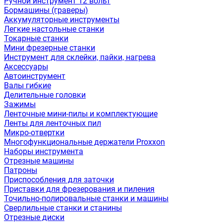
Ручной инструмент 12 вольт
Бормашины (граверы)
Аккумуляторные инструменты
Легкие настольные станки
Токарные станки
Мини фрезерные станки
Инструмент для склейки, пайки, нагрева
Аксессуары
Автоинструмент
Валы гибкие
Делительные головки
Зажимы
Ленточные мини-пилы и комплектующие
Ленты для ленточных пил
Микро-отвертки
Многофункциональные держатели Proxxon
Наборы инструмента
Отрезные машины
Патроны
Приспособления для заточки
Приставки для фрезерования и пиления
Точильно-полировальные станки и машины
Сверлильные станки и станины
Отрезные диски