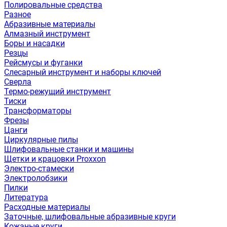
Полировальные средства
Разное
Абразивные материалы
Алмазный инструмент
Боры и насадки
Резцы
Рейсмусы и фуганки
Слесарный инструмент и наборы ключей
Сверла
Термо-режущий инструмент
Тиски
Трансформаторы
Фрезы
Цанги
Циркулярные пилы
Шлифовальные станки и машины
Щетки и крацовки Proxxon
Электро-стамески
Электролобзики
Пилки
Литература
Расходные материалы
Заточные, шлифовальные абразивные круги
Кожаные круги