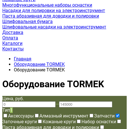
Многофункциональные наборы оснастки
Насадки для полировки на электроинструмент
Паста абразивная для доводки и полировки
Шлифовальная бумага
Шлифовальные насадки на электроинструмент
Доставка
Оплата
Каталоги
Контакты
Главная
Оборудование TORMEK
Оборудование TORMEK
Оборудование TORMEK
Цена, руб.
—
Тип
1
Аксессуары
Алмазный инструмент
Запчасти
Заточные круги
Кожаные круги
Набор оснастки
Паста абразивная для доводки и полировки