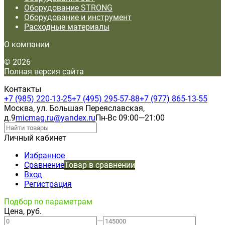
Оборудование STRONG
Оборудование и инструмент
Расходные материалы
О компании
© 2026
Полная версия сайта
Контакты
+7 (985) 220-13-25
+7 (495) 295-57-88
+7 (977) 865-13-55
Москва, ул. Большая Переяславская,
д.9
micmag.ru@yandex.ru
Пн-Вс 09:00—21:00
Личный кабинет
Избранное
Сравнение
Товар в сравнении
Вход
Регистрация
Подбор по параметрам
Цена, руб.
—