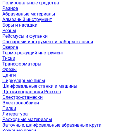
Полировальные средства
Разное
Абразивные материалы
Алмазный инструмент
Боры и насадки
Резцы
Рейсмусы и фуганки
Слесарный инструмент и наборы ключей
Сверла
Термо-режущий инструмент
Тиски
Трансформаторы
Фрезы
Цанги
Циркулярные пилы
Шлифовальные станки и машины
Щетки и крацовки Proxxon
Электро-стамески
Электролобзики
Пилки
Литература
Расходные материалы
Заточные, шлифовальные абразивные круги
Кожаные круги