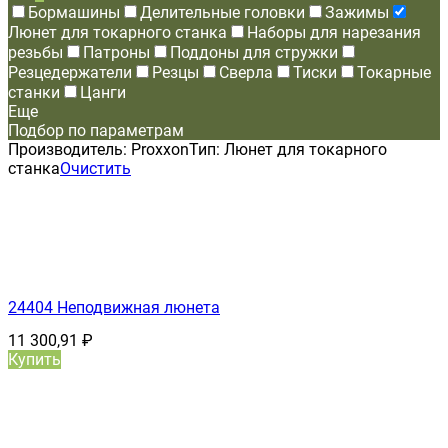
Бормашины
Делительные головки
Зажимы
Люнет для токарного станка
Наборы для нарезания
резьбы
Патроны
Поддоны для стружки
Резцедержатели
Резцы
Сверла
Тиски
Токарные
станки
Цанги
Еще
Подбор по параметрам
Производитель:
Proxxon
Тип:
Люнет для токарного
станка
Очистить
24404 Неподвижная люнета
11 300,91
₽
Купить