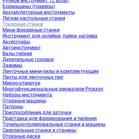
Ручной инструмент 12 вольт
Бормашины (граверы)
Аккумуляторные инструменты
Легкие настольные станки
Токарные станки
Мини фрезерные станки
Инструмент для склейки, пайки, нагрева
Аксессуары
Автоинструмент
Валы гибкие
Делительные головки
Зажимы
Ленточные мини-пилы и комплектующие
Ленты для ленточных пил
Микро-отвертки
Многофункциональные держатели Proxxon
Наборы инструмента
Отрезные машины
Патроны
Приспособления для заточки
Приставки для фрезерования и пиления
Точильно-полировальные станки и машины
Сверлильные станки и станины
Отрезные диски