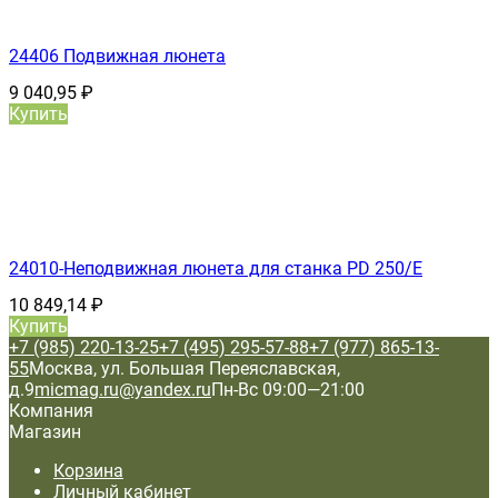
24406 Подвижная люнета
9 040,95
₽
Купить
24010-Неподвижная люнета для станка PD 250/E
10 849,14
₽
Купить
+7 (985) 220-13-25
+7 (495) 295-57-88
+7 (977) 865-13-
55
Москва, ул. Большая Переяславская,
д.9
micmag.ru@yandex.ru
Пн-Вс 09:00—21:00
Компания
Магазин
Корзина
Личный кабинет